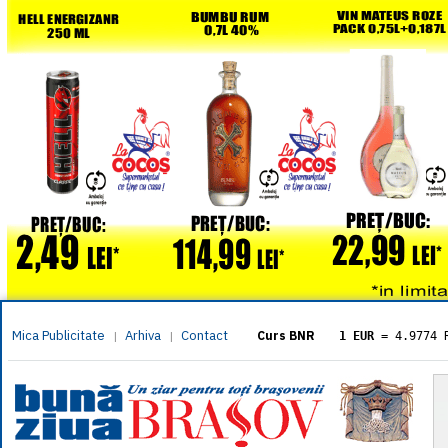
Mica Publicitate
Arhiva
Contact
|
|
Curs BNR
1 EUR
= 4.9774 
1 USD
= 4.3833 
1 GBP
= 5.8304 
1 XAU
= 464.461
1 AED
= 1.1933 
1 AUD
= 2.7957 
1 BGN
= 2.5449 