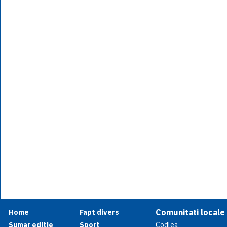
Comunitati locale
Home
Fapt divers
Sumar editie
Sport
Codlea