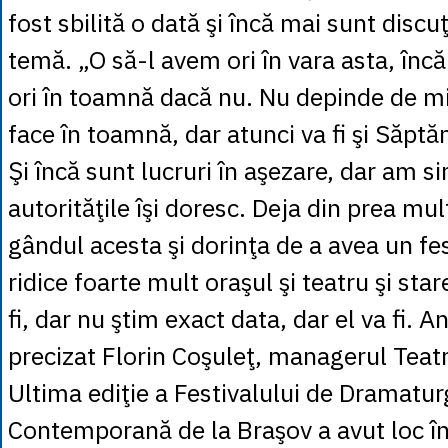
fost sbilită o dată şi încă mai sunt discu
temă. „O să-l avem ori în vara asta, înc
ori în toamnă dacă nu. Nu depinde de m
face în toamnă, dar atunci va fi şi Săp
Şi încă sunt lucruri în aşezare, dar am si
autorităţile îşi doresc. Deja din prea mul
gândul acesta şi dorinţa de a avea un fes
ridice foarte mult oraşul şi teatru şi star
fi, dar nu ştim exact data, dar el va fi. An
precizat Florin Coşuleţ, managerul Teat
Ultima ediţie a Festivalului de Dramatur
Contemporană de la Braşov a avut loc î