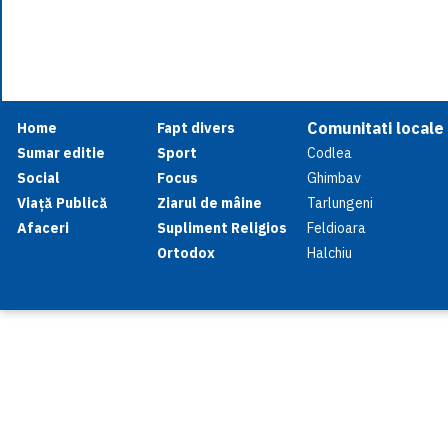
Comunitati locale
Home
Fapt divers
Sumar editie
Sport
Codlea
Social
Focus
Ghimbav
Viață Publică
Ziarul de mâine
Tarlungeni
Afaceri
Supliment Religios
Feldioara
Ortodox
Halchiu