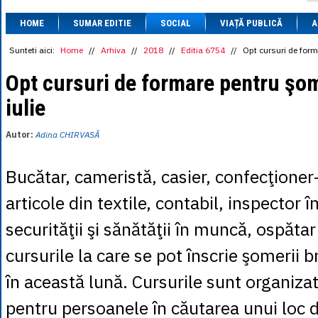
1 BRL
= 0.7714 
HOME
SUMAR EDITIE
SOCIAL
VIAȚĂ PUBLICĂ
1 CAD
= 3.1559 
A
1 CHF
= 5.2813 
1 CNY
= 0.6015 
Sunteti aici:
Home
//
Arhiva
//
2018
//
Editia 6754
//
Opt cursuri de forma
1 CZK
= 0.1993 
1 DKK
= 0.6668 
Opt cursuri de formare pentru şom
1 EGP
= 0.0860 
iulie
1 HUF
= 1.2223 
1 INR
= 0.0513 
1 JPY
= 3.0556 
Autor:
Adina CHIRVASĂ
1 KRW
= 0.3047 
1 MDL
= 0.2538 
1 MXN
= 0.2227 
Bucătar, cameristă, casier, confecţione
1 NOK
= 0.4191 
1 NZD
= 2.6097 
articole din textile, contabil, inspector 
1 PLN
= 1.1646 
1 RSD
= 0.0425 
securităţii şi sănătăţii în muncă, ospăta
1 RUB
= 0.0530 
1 SEK
= 0.4526 
cursurile la care se pot înscrie şomerii b
1 TRY
= 0.1141 
1 UAH
= 0.1048 
în această lună. Cursurile sunt organizat
1 XDR
= 5.9383 
1 ZAR
= 0.2318 
pentru persoanele în căutarea unui loc