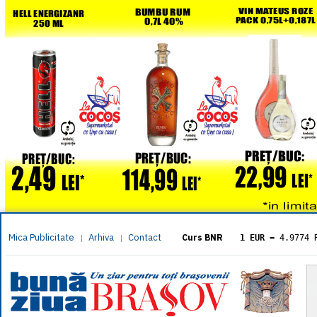
Mica Publicitate
Arhiva
Contact
|
|
Curs BNR
1 EUR
= 4.9774 
1 USD
= 4.3833 
1 GBP
= 5.8304 
1 XAU
= 464.461
1 AED
= 1.1933 
1 AUD
= 2.7957 
1 BGN
= 2.5449 