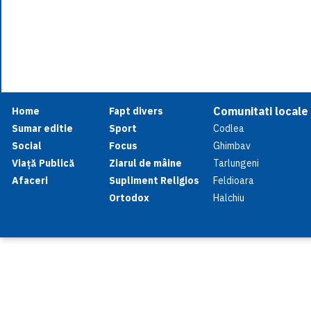
Comunitati locale
Home
Fapt divers
Sumar editie
Sport
Codlea
Social
Focus
Ghimbav
Viață Publică
Ziarul de mâine
Tarlungeni
Afaceri
Supliment Religios
Feldioara
Ortodox
Halchiu