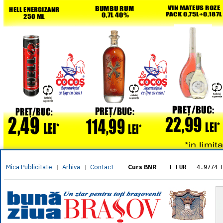
Mica Publicitate
Arhiva
Contact
|
|
Curs BNR
1 EUR
= 4.9774 
1 USD
= 4.3833 
1 GBP
= 5.8304 
1 XAU
= 464.461
1 AED
= 1.1933 
1 AUD
= 2.7957 
1 BGN
= 2.5449 