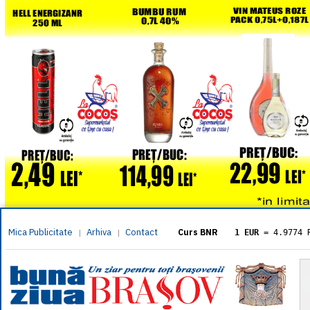
Mica Publicitate
Arhiva
Contact
|
|
Curs BNR
1 EUR
= 4.9774 
1 USD
= 4.3833 
1 GBP
= 5.8304 
1 XAU
= 464.461
1 AED
= 1.1933 
1 AUD
= 2.7957 
1 BGN
= 2.5449 