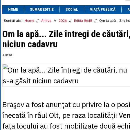
1 BRL
= 0.7714 
HOME
SUMAR EDITIE
SOCIAL
VIAȚĂ PUBLICĂ
1 CAD
= 3.1559 
A
1 CHF
= 5.2813 
1 CNY
= 0.6015 
Sunteti aici:
Home
//
Arhiva
//
2026
//
Editia 8648
//
Om la apă... Zile în
1 CZK
= 0.1993 
1 DKK
= 0.6668 
Om la apă... Zile întregi de căutări
1 EGP
= 0.0860 
niciun cadavru
1 HUF
= 1.2223 
1 INR
= 0.0513 
1 JPY
= 3.0556 
Autor:
1 KRW
= 0.3047 
1 MDL
= 0.2538 
1 MXN
= 0.2227 
1 NOK
= 0.4191 
1 NZD
= 2.6097 
1 PLN
= 1.1646 
1 RSD
= 0.0425 
1 RUB
= 0.0530 
1 SEK
= 0.4526 
Braşov a fost anunţat cu privire la o pos
1 TRY
= 0.1141 
1 UAH
= 0.1048 
înecată în râul Olt, pe raza localităţii Ve
1 XDR
= 5.9383 
1 ZAR
= 0.2318 
faţa locului au fost mobilizate două ech