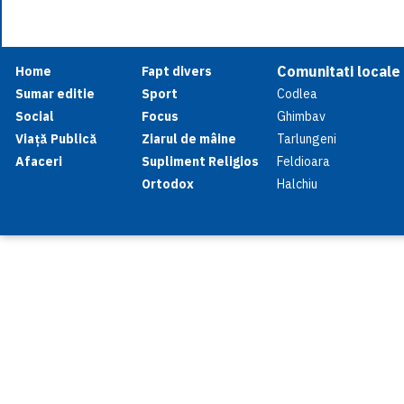
Comunitati locale
Home
Fapt divers
Sumar editie
Sport
Codlea
Social
Focus
Ghimbav
Viață Publică
Ziarul de mâine
Tarlungeni
Afaceri
Supliment Religios
Feldioara
Ortodox
Halchiu