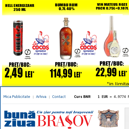
Mica Publicitate
Arhiva
Contact
|
|
Curs BNR
1 EUR
= 4.9774 
1 USD
= 4.3833 
1 GBP
= 5.8304 
1 XAU
= 464.461
1 AED
= 1.1933 
1 AUD
= 2.7957 
1 BGN
= 2.5449 