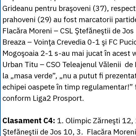
Grideanu pentru braşoveni (37), respect
prahoveni (29) au fost marcatorii partide
Flacăra Moreni – CSL Ştefăneştii de Jos 
Breaza – Voinţa Crevedia 0-1 şi FC Puci
Mogoşoaia 2-1 s-au mai jucat în acest 
Urban Titu – CSO Teleajenul Vălenii de
la „masa verde”, „nu a putut fi prezentat
echipei oaspete în timp regulamentar!” f
conform Liga2 Prosport.
Clasament C4:
1. Olimpic Zărneşti 12,
Ştefăneştii de Jos 10, 3. Flacăra Moreni