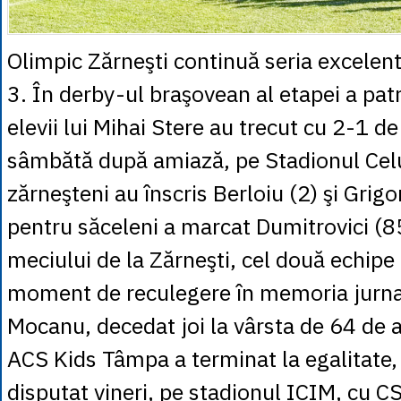
Olimpic Zărneşti continuă seria excelentă
3. În derby-ul braşovean al etapei a patr
elevii lui Mihai Stere au trecut cu 2-1 d
sâmbătă după amiază, pe Stadionul Cel
zărneşteni au înscris Berloiu (2) şi Grigor
pentru săceleni a marcat Dumitrovici (8
meciului de la Zărneşti, cel două echipe 
moment de reculegere în memoria jurnal
Mocanu, decedat joi la vârsta de 64 de a
ACS Kids Tâmpa a terminat la egalitate,
disputat vineri, pe stadionul ICIM, cu C