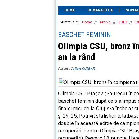
HOME
SUMAR EDITIE
SOCIAL
Sunteti aici:
Home
//
Arhiva
//
2018
//
Ed
BASCHET FEMININ
Olimpia CSU, bronz în
an la rând
Autor:
Iulian CUIBAR
Olimpia CSU Braşov şi-a trecut în con
baschet feminin după ce s-a impus cu
finalei mici, de la Cluj, s-a încheia
şi 19-15. Potrivit statisticii totalba
double în această ediţie de campion
recuperări. Pentru Olimpia CSU Braş
recuperări), Pesovic 18 puncte, Hand