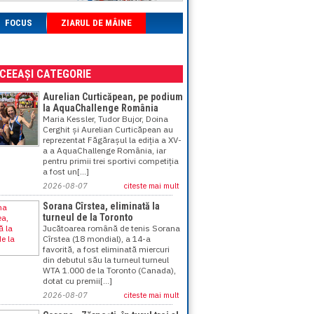
FOCUS
ZIARUL DE MÂINE
ACEEAȘI CATEGORIE
Aurelian Curticăpean, pe podium
la AquaChallenge România
Maria Kessler, Tudor Bujor, Doina
Cerghit și Aurelian Curticăpean au
reprezentat Făgărașul la ediția a XV-
a a AquaChallenge România, iar
pentru primii trei sportivi competiția
a fost un[...]
2026-08-07
citeste mai mult
Sorana Cîrstea, eliminată la
turneul de la Toronto
Jucătoarea română de tenis Sorana
Cîrstea (18 mondial), a 14-a
favorită, a fost eliminată miercuri
din debutul său la turneul turneul
WTA 1.000 de la Toronto (Canada),
dotat cu premii[...]
2026-08-07
citeste mai mult