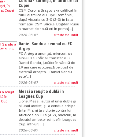
Corona - Zărnești, în turul trei al
Cupei
CSM Corona Brașov s-a calificat în
turul al treilea al Cupei României,
după victoria cu 3-0 (2-0) în fața
formației CSM Săcele. Bogdan Rusu
a marcat de două ori în prima[...]
2026-08-07
citeste mai mult
Daniel Sandu a semnat cu FC
Argeş
FC Argeş a anunţat, miercuri, pe
site-ul său oficial, transferul lui
Daniel Sandu, jucător în vârstă de
19 ani care evoluează pe post de
extremă dreapta. „Daniel Sandu
este[...]
2026-08-07
citeste mai mult
Messi a reuşit o dublă în
Leagues Cup
Lionel Messi, autor al unei duble şi
al unui assist, şi-a condus echipa
Inter Miami la victorie contra lui
Atletico San Luis (4-2), miercuri, la
debutul ambelor echipe în Leagues
Cup, într-un[...]
2026-08-07
citeste mai mult