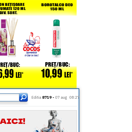
Editia
8719 -
07 aug
08:27