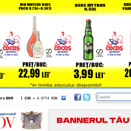
urs BNR
1 EUR
= 4.9774 RON
1 USD
= 4.3833 RON
1 GBP
= 5.8304 RON
1 XAU
= 464.4611 RON
1 AED
= 1.1933 RON
1 AUD
= 2.7957 RON
1 BGN
= 2.5449 RON