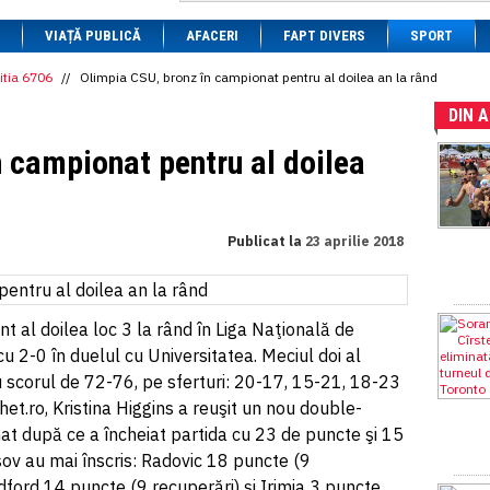
1 BRL
= 0.7714 RON
VIAȚĂ PUBLICĂ
1 CAD
= 3.1559 RON
AFACERI
FAPT DIVERS
SPORT
1 CHF
= 5.2813 RON
1 CNY
= 0.6015 RON
itia 6706
//
Olimpia CSU, bronz în campionat pentru al doilea an la rând
1 CZK
= 0.1993 RON
DIN 
1 DKK
= 0.6668 RON
1 EGP
= 0.0860 RON
 campionat pentru al doilea
1 HUF
= 1.2223 RON
1 INR
= 0.0513 RON
1 JPY
= 3.0556 RON
1 KRW
= 0.3047 RON
1 MDL
= 0.2538 RON
Publicat la
23 aprilie 2018
1 MXN
= 0.2227 RON
1 NOK
= 0.4191 RON
1 NZD
= 2.6097 RON
1 PLN
= 1.1646 RON
t al doilea loc 3 la rând în Liga Naţională de
1 RSD
= 0.0425 RON
1 RUB
= 0.0530 RON
 2-0 în duelul cu Universitatea. Meciul doi al
1 SEK
= 0.4526 RON
t cu scorul de 72-76, pe sferturi: 20-17, 15-21, 18-23
1 TRY
= 0.1141 RON
schet.ro, Kristina Higgins a reuşit un nou double-
1 UAH
= 0.1048 RON
1 XDR
= 5.9383 RON
at după ce a încheiat partida cu 23 de puncte şi 15
1 ZAR
= 0.2318 RON
ov au mai înscris: Radovic 18 puncte (9
ford 14 puncte (9 recuperări) şi Irimia 3 puncte.