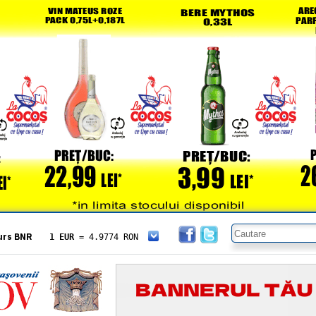
urs BNR
1 EUR
= 4.9774 RON
1 USD
= 4.3833 RON
1 GBP
= 5.8304 RON
1 XAU
= 464.4611 RON
1 AED
= 1.1933 RON
1 AUD
= 2.7957 RON
1 BGN
= 2.5449 RON