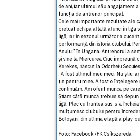
de ani, iar ultimul său angajament 
funcţia de antrenor principal.
Cele mai importante rezultate ale c
preluat echipa aflată atunci în liga
ligă, iar în sezonul următor a cucer
performanţă din istoria clubului. P
Anului” în Ungaria. Antrenorul a se
şi vine la Miercurea Ciuc împreună 
Kerekes, născut la Odorheiu Secuiesc
„A fost ultimul meu meci. Nu ştiu, ar 
ţin pentru mine. A fost o înţelegere 
continuăm. Am oferit munca pe care m
Ştiam câtă muncă trebuie să depun 
ligă. Plec cu fruntea sus, s-a încheia
mulţumesc clubului pentru încredere
Botoşani, din ultima etapă a play-out
Foto: Facebook /FK Csíkszereda