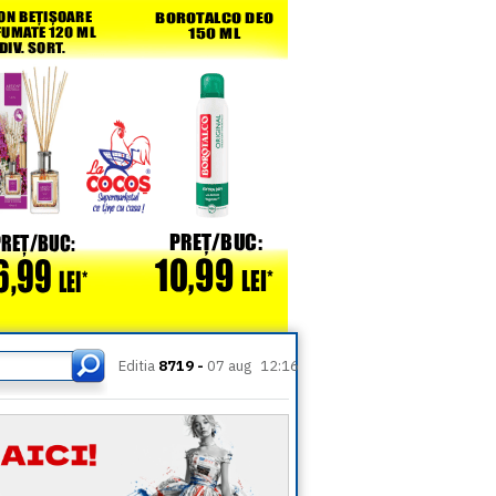
Editia
8719 -
07 aug
12:16