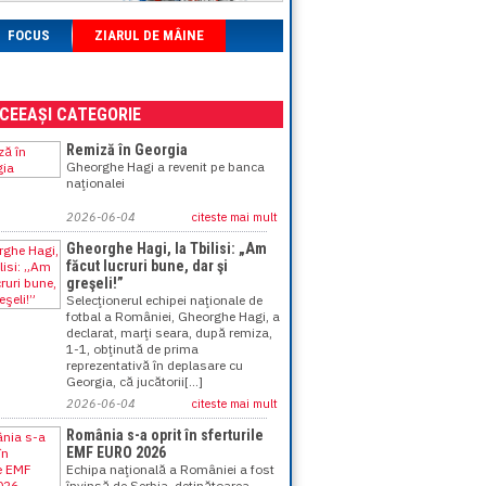
FOCUS
ZIARUL DE MÂINE
ACEEAȘI CATEGORIE
Remiză în Georgia
Gheorghe Hagi a revenit pe banca
naţionalei
2026-06-04
citeste mai mult
Gheorghe Hagi, la Tbilisi: „Am
făcut lucruri bune, dar şi
greşeli!”
Selecţionerul echipei naţionale de
fotbal a României, Gheorghe Hagi, a
declarat, marţi seara, după remiza,
1-1, obţinută de prima
reprezentativă în deplasare cu
Georgia, că jucătorii[...]
2026-06-04
citeste mai mult
România s-a oprit în sferturile
EMF EURO 2026
Echipa naţională a României a fost
învinsă de Serbia, deţinătoarea