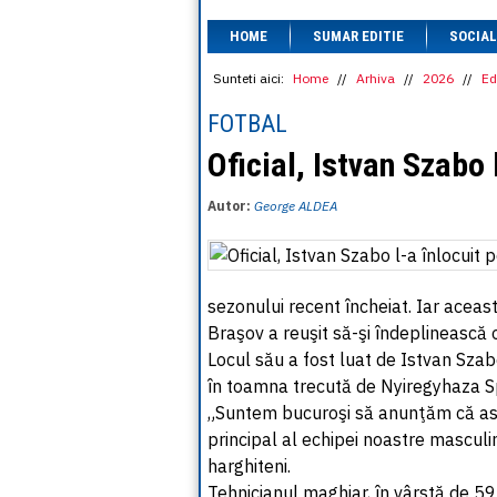
HOME
SUMAR EDITIE
SOCIAL
Sunteti aici:
Home
//
Arhiva
//
2026
//
Ed
FOTBAL
Oficial, Istvan Szabo 
Autor:
George ALDEA
sezonului recent încheiat. Iar aceasta
Braşov a reuşit să-şi îndeplinească o
Locul său a fost luat de Istvan Szab
în toamna trecută de Nyiregyhaza Spa
„Suntem bucuroşi să anunţăm că ast
principal al echipei noastre masculin
harghiteni.
Tehnicianul maghiar, în vârstă de 59