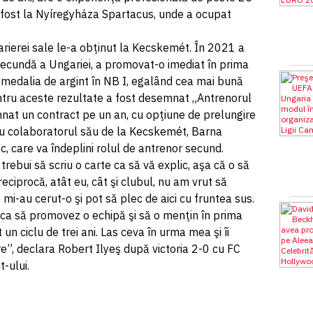
a fost la Nyíregyháza Spartacus, unde a ocupat
arierei sale le-a obţinut la Kecskemét. În 2021 a
 secundă a Ungariei, a promovat-o imediat în prima
it medalia de argint în NB I, egalând cea mai bună
entru aceste rezultate a fost desemnat „Antrenorul
mnat un contract pe un an, cu opţiune de prelungire
cu colaboratorul său de la Kecskemét, Barna
, care va îndeplini rolul de antrenor secund.
trebui să scriu o carte ca să vă explic, aşa că o să
reciprocă, atât eu, cât şi clubul, nu am vrut să
i-au cerut-o şi pot să plec de aici cu fruntea sus.
ca să promovez o echipă şi să o menţin în prima
t un ciclu de trei ani. Las ceva în urma mea şi îi
”, declara Robert Ilyeş după victoria 2-0 cu FC
-ului.