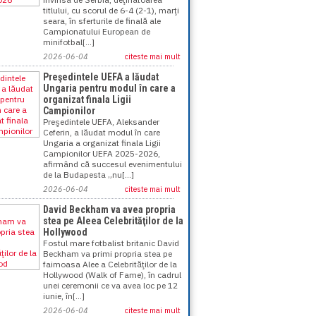
titlului, cu scorul de 6-4 (2-1), marţi
seara, în sferturile de finală ale
Campionatului European de
minifotbal[...]
2026-06-04
citeste mai mult
Preşedintele UEFA a lăudat
Ungaria pentru modul în care a
organizat finala Ligii
Campionilor
Preşedintele UEFA, Aleksander
Ceferin, a lăudat modul în care
Ungaria a organizat finala Ligii
Campionilor UEFA 2025-2026,
afirmând că succesul evenimentului
de la Budapesta „nu[...]
2026-06-04
citeste mai mult
David Beckham va avea propria
stea pe Aleea Celebrităţilor de la
Hollywood
Fostul mare fotbalist britanic David
Beckham va primi propria stea pe
faimoasa Alee a Celebrităţilor de la
Hollywood (Walk of Fame), în cadrul
unei ceremonii ce va avea loc pe 12
iunie, în[...]
2026-06-04
citeste mai mult