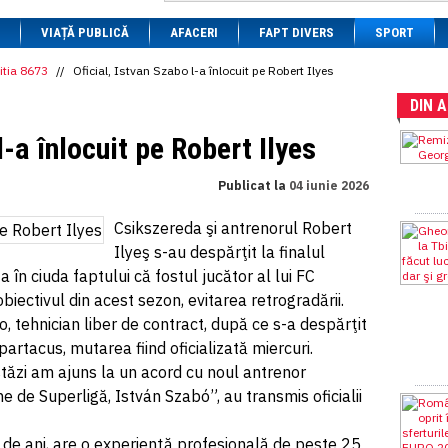
1 BRL
= 0.7714 RON
VIAȚĂ PUBLICĂ
1 CAD
= 3.1559 RON
AFACERI
FAPT DIVERS
SPORT
1 CHF
= 5.2813 RON
1 CNY
= 0.6015 RON
itia 8673
//
Oficial, Istvan Szabo l-a înlocuit pe Robert Ilyes
1 CZK
= 0.1993 RON
DIN 
1 DKK
= 0.6668 RON
1 EGP
= 0.0860 RON
l-a înlocuit pe Robert Ilyes
1 HUF
= 1.2223 RON
1 INR
= 0.0513 RON
1 JPY
= 3.0556 RON
Publicat la
04 iunie 2026
1 KRW
= 0.3047 RON
1 MDL
= 0.2538 RON
Csikszereda şi antrenorul Robert
1 MXN
= 0.2227 RON
1 NOK
= 0.4191 RON
Ilyeş s-au despărţit la finalul
1 NZD
= 2.6097 RON
 în ciuda faptului că fostul jucător al lui FC
1 PLN
= 1.1646 RON
biectivul din acest sezon, evitarea retrogradării.
1 RSD
= 0.0425 RON
1 RUB
= 0.0530 RON
o, tehnician liber de contract, după ce s-a despărţit
1 SEK
= 0.4526 RON
rtacus, mutarea fiind oficializată miercuri.
1 TRY
= 0.1141 RON
ăzi am ajuns la un acord cu noul antrenor
1 UAH
= 0.1048 RON
1 XDR
= 5.9383 RON
e de Superligă, István Szabó”, au transmis oficialii
1 ZAR
= 0.2318 RON
 de ani, are o experienţă profesională de peste 25