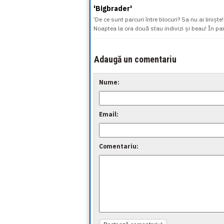
'Bigbrader'
'De ce sunt parcuri între blocuri? Sa nu ai linișt
Noaptea la ora două stau indivizi și beau! În parc
Adaugă un comentariu
Nume:
Email:
Comentariu: