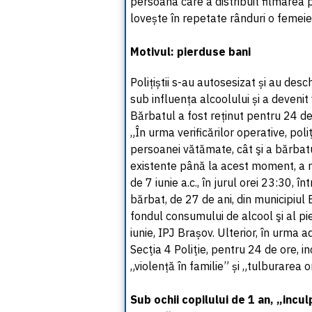
persoana care a distribuit filmarea 
lovește în repetate rânduri o femeie
Motivul: pierduse bani
Polițiștii s-au autosesizat și au desch
sub influența alcoolului și a devenit
Bărbatul a fost reținut pentru 24 de 
„În urma verificărilor operative, poliţ
persoanei vătămate, cât şi a bărbatu
existente până la acest moment, a rei
de 7 iunie a.c., în jurul orei 23:30, 
bărbat, de 27 de ani, din municipiul B
fondul consumului de alcool şi al pie
iunie, IPJ Brașov. Ulterior, în urma a
Secţia 4 Poliţie, pentru 24 de ore, i
„violență în familie” și „tulburarea ordi
Sub ochii copilului de 1 an, „incul