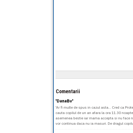
Comentarii
'DanaBv'
'Ar fi multe de spus in cazul asta... Cred ca Pro
cauta copilul de un an afara la ora 11.30 noaptea?
asemenea bestie iar mama accepta si nu face ni
vor continua daca nu ia masuri. De dragul copilul