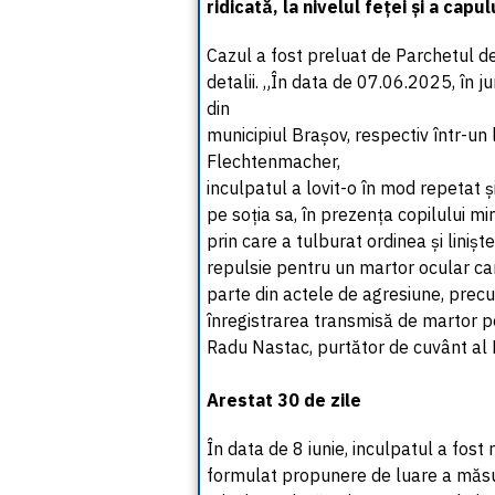
ridicată, la nivelul feței și a capul
Cazul a fost preluat de Parchetul d
detalii. „În data de 07.06.2025, în ju
din
municipiul Brașov, respectiv într-un
Flechtenmacher,
inculpatul a lovit-o în mod repetat și 
pe soția sa, în prezența copilului min
prin care a tulburat ordinea și linișt
repulsie pentru un martor ocular car
parte din actele de agresiune, prec
înregistrarea transmisă de martor pe
Radu Nastac, purtător de cuvânt al 
Arestat 30 de zile
În data de 8 iunie, inculpatul a fost
formulat propunere de luare a măsuri