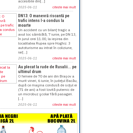
accesibile din[...]
2025-06-11
citeste mai mult
DN13: O manevră riscantă pe
trafic intens l-a condus la
moarte
Un accident cu un bilanț tragic a
avut loc sâmbătă, 7 iunie, pe DN 13,
în jurul orei 11.00, la ieșirea din
localitatea Rupea spre Hoghiz. 3
autoturisme au intrat în coliziune,
iar[...]
2025-06-11
citeste mai mult
Au plecat la rude de Rusalii... pe
ultimul drum
O femeie de 70 de ani din Brașov a
murit vineri, 6 iunie, în judeţul Bacău,
după ce maşina condusă de soţul ei
(71 de ani) a fost lovită puternic de
un microbuz şcolar fără pasageri.
[...]
2025-06-11
citeste mai mult