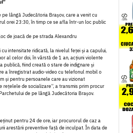
ui”
e pe lângă Judecătoria Brașov, care a venit cu
rul orei 23:30, în timp ce se afla într-un loc public
 loc de joacă de pe strada Alexandru
cu intensitate ridicată, la nivelul feței și a capului,
or al celor doi, în vârstă de 1 an, acțiuni violente
ea publică, fiind creată o stare de indignare și
e a înregistrat audio-video cu telefonul mobil o
um și pentru persoanele care au vizionat
 rețelele de socializare”, a transmis prim procur
Parchetului de pe lângă Judecătoria Brașov.
 reținut pentru 24 de ore, iar procurorul de caz a
i arestării preventive față de inculpat. În data de