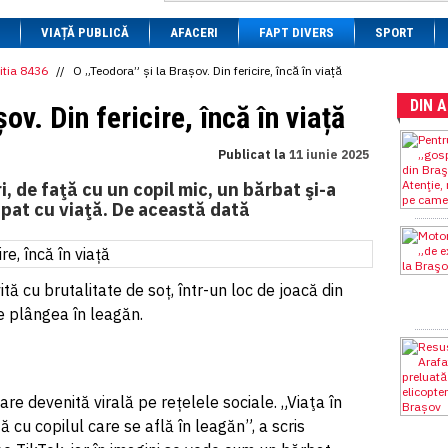
1 BRL
= 0.7714 RON
VIAȚĂ PUBLICĂ
1 CAD
= 3.1559 RON
AFACERI
FAPT DIVERS
SPORT
1 CHF
= 5.2813 RON
1 CNY
= 0.6015 RON
itia 8436
//
O „Teodora” și la Brașov. Din fericire, încă în viață
1 CZK
= 0.1993 RON
DIN 
1 DKK
= 0.6668 RON
ov. Din fericire, încă în viață
1 EGP
= 0.0860 RON
1 HUF
= 1.2223 RON
Publicat la
11 iunie 2025
1 INR
= 0.0513 RON
1 JPY
= 3.0556 RON
i, de faţă cu un copil mic, un bărbat şi-a
1 KRW
= 0.3047 RON
ăpat cu viaţă. De această dată
1 MDL
= 0.2538 RON
1 MXN
= 0.2227 RON
1 NOK
= 0.4191 RON
1 NZD
= 2.6097 RON
1 PLN
= 1.1646 RON
tă cu brutalitate de soț, într-un loc de joacă din
1 RSD
= 0.0425 RON
are plângea în leagăn.
1 RUB
= 0.0530 RON
1 SEK
= 0.4526 RON
1 TRY
= 0.1141 RON
1 UAH
= 0.1048 RON
1 XDR
= 5.9383 RON
are devenită virală pe rețelele sociale. „Viaţa în
1 ZAR
= 0.2318 RON
cu copilul care se află în leagăn”, a scris