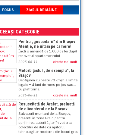
FOCUS
ZIARUL DE MÂINE
ACEEAȘI CATEGORIE
Pentru „gospodarii” din Braşov:
Atenţie, ne uităm pe camere!
Încă o amendă de 1.000 de lei după
renovatul apartamentului
2025-06-11
citeste mai mult
Motorbiţâclul „de exemplu”, la
Braşov
Depăşirea cu peste 70 km/h a limitei
legale = 4 luni de mers pe jos sau...
cu platforma
2025-06-11
citeste mai mult
Resuscitată de Arafat, preluată
de elicopterul de la Brașov
Salvatorii montani de la Brașov,
prezenți în zona Praid pentru
sprijinirea autorităților în vederea
colectării de date cu ajutorul
tehnologiilor moderne din locuri greu