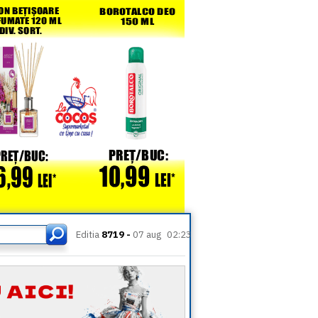
Editia
8719 -
07 aug
02:23