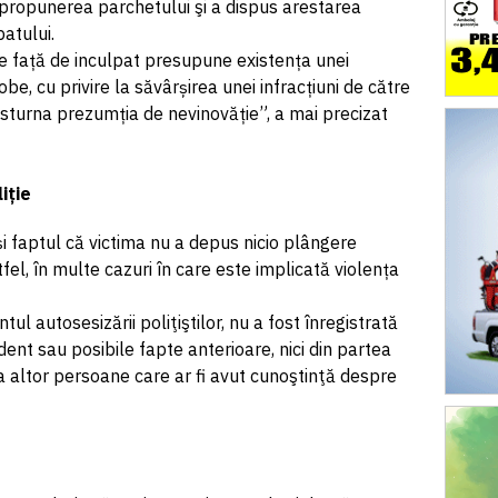
 propunerea parchetului şi a dispus arestarea
atului.
le față de inculpat presupune existența unei
be, cu privire la săvârșirea unei infracțiuni de către
ăsturna prezumția de nevinovăție”, a mai precizat
iție
 și faptul că victima nu a depus nicio plângere
tfel, în multe cazuri în care este implicată violența
l autosesizării poliţiştilor, nu a fost înregistrată
ident sau posibile fapte anterioare, nici din partea
a altor persoane care ar fi avut cunoştinţă despre