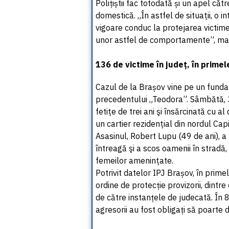
Polițiștii fac totodată și un apel că
domestică. „În astfel de situaţii, o i
vigoare conduc la protejarea victimel
unor astfel de comportamente”, mai 
136 de victime în județ, în primele
Cazul de la Brașov vine pe un fundat
precedentului „Teodora”. Sâmbătă, 
fetiţe de trei ani şi însărcinată cu al
un cartier rezidenţial din nordul Capit
Asasinul, Robert Lupu (49 de ani), a
întreagă şi a scos oamenii în stradă,
femeilor ameninţate.
Potrivit datelor IPJ Brașov, în prim
ordine de protecție provizorii, dintr
de către instanțele de judecată. În 8
agresorii au fost obligați să poarte