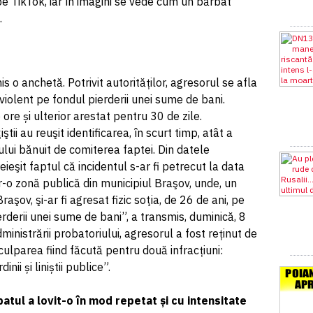
pe TikTok, iar în imagini se vede cum un bărbat
.
is o anchetă. Potrivit autorităților, agresorul se afla
 violent pe fondul pierderii unei sume de bani.
ore și ulterior arestat pentru 30 de zile.
iştii au reuşit identificarea, în scurt timp, atât a
lui bănuit de comiterea faptei. Din datele
eşit faptul că incidentul s-ar fi petrecut la data
într-o zonă publică din municipiul Braşov, unde, un
raşov, şi-ar fi agresat fizic soţia, de 26 de ani, pe
rderii unei sume de bani”, a transmis, duminică, 8
dministrării probatoriului, agresorul a fost reținut de
nculparea fiind făcută pentru două infracțiuni:
nii și liniștii publice”.
patul a lovit-o în mod repetat și cu intensitate