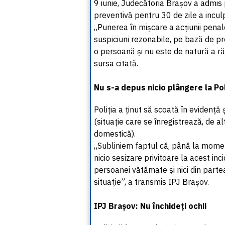
9 iunie, Judecătoria Brașov a admis
preventivă pentru 30 de zile a inculp
„Punerea în mișcare a acțiunii pena
suspiciuni rezonabile, pe bază de pro
o persoană și nu este de natură a r
sursa citată.
Nu s-a depus nicio plângere la Pol
Poliția a ținut să scoată în evidență
(situație care se înregistrează, de al
domestică).
„Subliniem faptul că, până la momentu
nicio sesizare privitoare la acest inc
persoanei vătămate şi nici din parte
situaţie”, a transmis IPJ Brașov.
IPJ Brașov: Nu închideți ochii