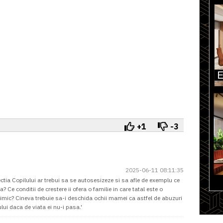
+1
-3
2025-06-11 08:11:35
tectia Copilului ar trebui sa se autosesizeze si sa afle de exemplu ce
 Ce conditii de crestere ii ofera o familie in care tatal este o
mic? Cineva trebuie sa-i deschida ochii mamei ca astfel de abuzuri
ui daca de viata ei nu-i pasa.'