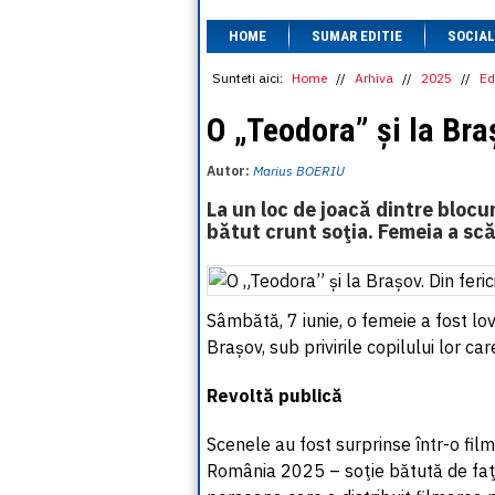
HOME
SUMAR EDITIE
SOCIAL
Sunteti aici:
Home
//
Arhiva
//
2025
//
Ed
O „Teodora” și la Braș
Autor:
Marius BOERIU
La un loc de joacă dintre blocur
bătut crunt soţia. Femeia a sc
Sâmbătă, 7 iunie, o femeie a fost lovi
Brașov, sub privirile copilului lor c
Revoltă publică
Scenele au fost surprinse într-o film
România 2025 – soţie bătută de faţă 