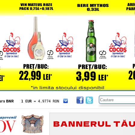
urs BNR
1 EUR
= 4.9774 RON
1 USD
= 4.3833 RON
1 GBP
= 5.8304 RON
1 XAU
= 464.4611 RON
1 AED
= 1.1933 RON
1 AUD
= 2.7957 RON
1 BGN
= 2.5449 RON