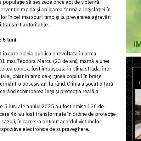
tre populație să sesizeze orice act de violență
ntervenţie rapidă şi aplicarea fermă a legislaţiei în
or în cel mai scurt timp şi la prevenirea agravării
transmit autoritățile.
 5 luni
 în care opinia publică e revoltată în urma
31 mai, Teodora Marcu (23 de ani), mamă a unei
 doilea copil, a fost împuşcată în plină stradă, într-
alei, chiar în timp ce-şi ţinea copilul în braţe.
 urmărit-o obsesiv ani la rând. Crima a şocat o ţară
 cerând schimbarea legii şi protecţia reală a
ele 5 luni ale anului 2025 au fost emise 136 de
e care 46 au fost transformate în ordine de protecție
 cazuri, în care s-a obținut acordul victimelor,
 dispozitive electronice de supraveghere.