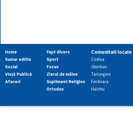
Comunitati locale
Home
Fapt divers
Sumar editie
Sport
Codlea
Social
Focus
Ghimbav
Viață Publică
Ziarul de mâine
Tarlungeni
Afaceri
Supliment Religios
Feldioara
Ortodox
Halchiu