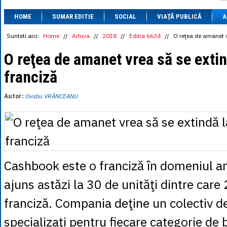
1 BRL
= 0.7714 
HOME
SUMAR EDITIE
SOCIAL
VIAȚĂ PUBLICĂ
1 CAD
= 3.1559 
A
1 CHF
= 5.2813 
1 CNY
= 0.6015 
Sunteti aici:
Home
//
Arhiva
//
2018
//
Editia 6634
//
O reţea de amanet v
1 CZK
= 0.1993 
1 DKK
= 0.6668 
O reţea de amanet vrea să se extin
1 EGP
= 0.0860 
franciză
1 HUF
= 1.2223 
1 INR
= 0.0513 
1 JPY
= 3.0556 
Autor:
Ovidiu VRÂNCEANU
1 KRW
= 0.3047 
1 MDL
= 0.2538 
1 MXN
= 0.2227 
1 NOK
= 0.4191 
1 NZD
= 2.6097 
1 PLN
= 1.1646 
1 RSD
= 0.0425 
Cashbook este o franciză în domeniul a
1 RUB
= 0.0530 
1 SEK
= 0.4526 
ajuns astăzi la 30 de unităţi dintre care
1 TRY
= 0.1141 
1 UAH
= 0.1048 
franciză. Compania deţine un colectiv de
1 XDR
= 5.9383 
1 ZAR
= 0.2318 
specializaţi pentru fiecare categorie de b