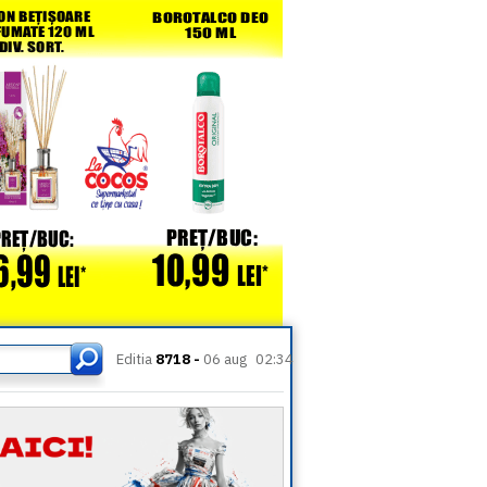
Editia
8718 -
06 aug
02:34