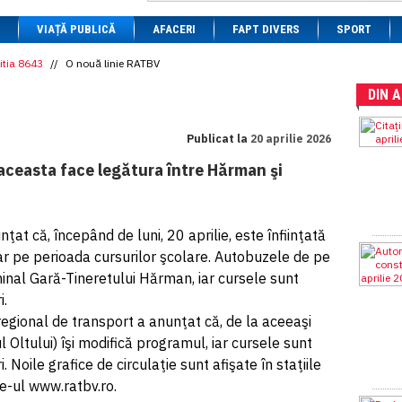
1 BRL
= 0.7714 RON
VIAȚĂ PUBLICĂ
1 CAD
= 3.1559 RON
AFACERI
FAPT DIVERS
SPORT
1 CHF
= 5.2813 RON
1 CNY
= 0.6015 RON
itia 8643
//
O nouă linie RATBV
1 CZK
= 0.1993 RON
DIN 
1 DKK
= 0.6668 RON
1 EGP
= 0.0860 RON
1 HUF
= 1.2223 RON
Publicat la
20 aprilie 2026
1 INR
= 0.0513 RON
1 JPY
= 3.0556 RON
 aceasta face legătura între Hărman şi
1 KRW
= 0.3047 RON
1 MDL
= 0.2538 RON
1 MXN
= 0.2227 RON
1 NOK
= 0.4191 RON
at că, începând de luni, 20 aprilie, este înfiinţată
1 NZD
= 2.6097 RON
oar pe perioada cursurilor şcolare. Autobuzele de pe
1 PLN
= 1.1646 RON
1 RSD
= 0.0425 RON
minal Gară-Tineretului Hărman, iar cursele sunt
1 RUB
= 0.0530 RON
i.
1 SEK
= 0.4526 RON
egional de transport a anunţat că, de la aceeaşi
1 TRY
= 0.1141 RON
1 UAH
= 0.1048 RON
 Oltului) îşi modifică programul, iar cursele sunt
1 XDR
= 5.9383 RON
Noile grafice de circulaţie sunt afişate în staţiile
1 ZAR
= 0.2318 RON
te-ul www.ratbv.ro.