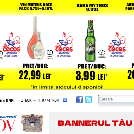
urs BNR
1 EUR
= 4.9774 RON
1 USD
= 4.3833 RON
1 GBP
= 5.8304 RON
1 XAU
= 464.4611 RON
1 AED
= 1.1933 RON
1 AUD
= 2.7957 RON
1 BGN
= 2.5449 RON