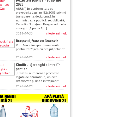
Dezbateri publice - 20 aprilie
2026
ANUNŢ În conformitate cu
prevederile Legii nr. 52/2003 privind
transparenţa decizională în
administraţia publică, republicată,
Consiliul Judeţean Braşov aduce la
cunoştinţă publică[...]
2026-04-20
citeste mai mult
Braşovul, frate cu Cracovia
Primăria a început demersurile
pentru înfrăţirea cu oraşul polonez
2026-04-20
citeste mai mult
Cimitirul Şprenghi a intrat în
şantier
„Existau numeroase probleme
legate de dărâmături, obiecte
deteriorate şi lipsa întreţinerii”
2026-04-20
citeste mai mult