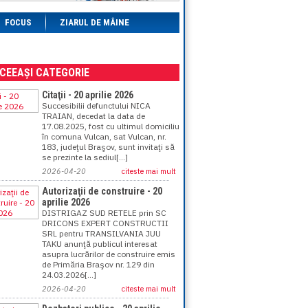
FOCUS
ZIARUL DE MÂINE
ACEEAȘI CATEGORIE
Citaţii - 20 aprilie 2026
Succesibilii defunctului NICA
TRAIAN, decedat la data de
17.08.2025, fost cu ultimul domiciliu
în comuna Vulcan, sat Vulcan, nr.
183, judeţul Braşov, sunt invitaţi să
se prezinte la sediul[...]
2026-04-20
citeste mai mult
Autorizaţii de construire - 20
aprilie 2026
DISTRIGAZ SUD RETELE prin SC
DRICONS EXPERT CONSTRUCTII
SRL pentru TRANSILVANIA JUU
TAKU anunţă publicul interesat
asupra lucrărilor de construire emis
de Primăria Braşov nr. 129 din
24.03.2026[...]
2026-04-20
citeste mai mult