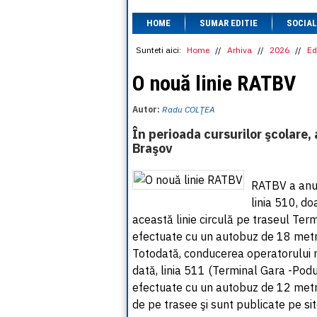
HOME
SUMAR EDITIE
SOCIAL
Sunteti aici:
Home
//
Arhiva
//
2026
//
Ed
O nouă linie RATBV
Autor:
Radu COLŢEA
În perioada cursurilor şcolare,
Braşov
RATBV a anunţ
linia 510, d
această linie circulă pe traseul Ter
efectuate cu un autobuz de 18 metr
Totodată, conducerea operatorului r
dată, linia 511 (Terminal Gara -Podul
efectuate cu un autobuz de 12 metri. 
de pe trasee şi sunt publicate pe si