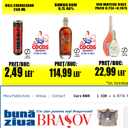
Mica Publicitate
Arhiva
Contact
|
|
Curs BNR
1 EUR
= 4.9774 
1 USD
= 4.3833 
1 GBP
= 5.8304 
1 XAU
= 464.461
1 AED
= 1.1933 
1 AUD
= 2.7957 
1 BGN
= 2.5449 