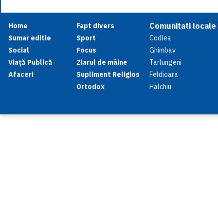
Comunitati locale
Home
Fapt divers
Sumar editie
Sport
Codlea
Social
Focus
Ghimbav
Viață Publică
Ziarul de mâine
Tarlungeni
Afaceri
Supliment Religios
Feldioara
Ortodox
Halchiu