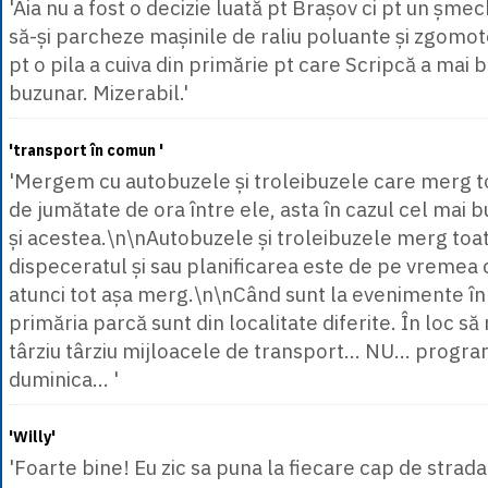
'Aia nu a fost o decizie luată pt Brașov ci pt un șme
să-și parcheze mașinile de raliu poluante și zgomot
pt o pila a cuiva din primărie pt care Scripcă a mai b
buzunar. Mizerabil.'
'transport în comun '
'Mergem cu autobuzele și troleibuzele care merg t
de jumătate de ora între ele, asta în cazul cel mai b
și acestea.\n\nAutobuzele și troleibuzele merg to
dispeceratul și sau planificarea este de pe vremea
atunci tot așa merg.\n\nCând sunt la evenimente în
primăria parcă sunt din localitate diferite. În loc 
târziu târziu mijloacele de transport... NU... prog
duminica... '
'Willy'
'Foarte bine! Eu zic sa puna la fiecare cap de strada