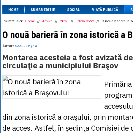
1 BRL
= 0.7714 
HOME
SUMAR EDITIE
SOCIAL
VIAȚĂ PUBLICĂ
1 CAD
= 3.1559 
A
1 CHF
= 5.2813 
1 CNY
= 0.6015 
Sunteti aici:
Home
//
Arhiva
//
2026
//
Editia 8597
//
O nouă barieră în z
1 CZK
= 0.1993 
1 DKK
= 0.6668 
O nouă barieră în zona istorică a 
1 EGP
= 0.0860 
1 HUF
= 1.2223 
Autor:
Radu COLŢEA
1 INR
= 0.0513 
1 JPY
= 3.0556 
Montarea acesteia a fost avizată d
1 KRW
= 0.3047 
circulaţie a municipiului Braşov
1 MDL
= 0.2538 
1 MXN
= 0.2227 
1 NOK
= 0.4191 
1 NZD
= 2.6097 
Primăria
1 PLN
= 1.1646 
1 RSD
= 0.0425 
programu
1 RUB
= 0.0530 
1 SEK
= 0.4526 
accesului
1 TRY
= 0.1141 
1 UAH
= 0.1048 
din zona istorică a oraşului, prin monta
1 XDR
= 5.9383 
1 ZAR
= 0.2318 
de acces. Astfel, în şedinţa Comisiei de c