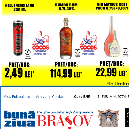
Mica Publicitate
Arhiva
Contact
|
|
Curs BNR
1 EUR
= 4.9774 
1 USD
= 4.3833 
1 GBP
= 5.8304 
1 XAU
= 464.461
1 AED
= 1.1933 
1 AUD
= 2.7957 
1 BGN
= 2.5449 