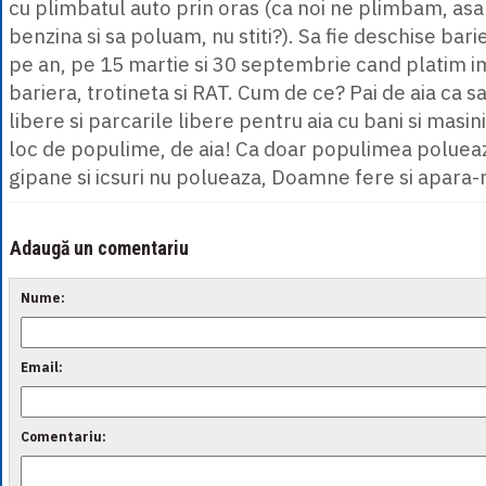
cu plimbatul auto prin oras (ca noi ne plimbam, asa
benzina si sa poluam, nu stiti?). Sa fie deschise bari
pe an, pe 15 martie si 30 septembrie cand platim im
bariera, trotineta si RAT. Cum de ce? Pai de aia ca s
libere si parcarile libere pentru aia cu bani si masi
loc de populime, de aia! Ca doar populimea poluea
gipane si icsuri nu polueaza, Doamne fere si apara-
Adaugă un comentariu
Nume:
Email:
Comentariu: