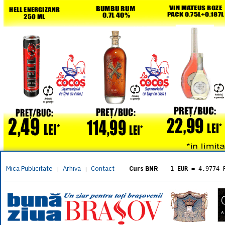
Mica Publicitate
Arhiva
Contact
|
|
Curs BNR
1 EUR
= 4.9774 
1 USD
= 4.3833 
1 GBP
= 5.8304 
1 XAU
= 464.461
1 AED
= 1.1933 
1 AUD
= 2.7957 
1 BGN
= 2.5449 