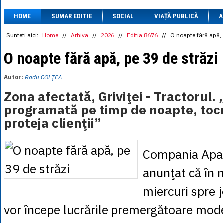
1 BRL
= 0.7714 
HOME
SUMAR EDITIE
SOCIAL
VIAȚĂ PUBLICĂ
1 CAD
= 3.1559 
A
1 CHF
= 5.2813 
1 CNY
= 0.6015 
Sunteti aici:
Home
//
Arhiva
//
2026
//
Editia 8676
//
O noapte fără apă, 
1 CZK
= 0.1993 
1 DKK
= 0.6668 
O noapte fără apă, pe 39 de străzi
1 EGP
= 0.0860 
1 HUF
= 1.2223 
Autor:
Radu COLȚEA
1 INR
= 0.0513 
1 JPY
= 3.0556 
Zona afectată, Griviţei - Tractorul. 
1 KRW
= 0.3047 
programată pe timp de noapte, toc
1 MDL
= 0.2538 
1 MXN
= 0.2227 
proteja clienţii”
1 NOK
= 0.4191 
1 NZD
= 2.6097 
1 PLN
= 1.1646 
Compania Apa 
1 RSD
= 0.0425 
1 RUB
= 0.0530 
anunţat că în 
1 SEK
= 0.4526 
1 TRY
= 0.1141 
miercuri spre j
1 UAH
= 0.1048 
1 XDR
= 5.9383 
1 ZAR
= 0.2318 
vor începe lucrările premergătoare moder