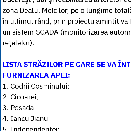
zona Dealul Melcilor, pe o lungime tota
în ultimul rând, prin proiectu amintit va
un sistem SCADA (monitorizarea automa
reţelelor).
LISTA STRĂZILOR PE CARE SE VA Î
FURNIZAREA APEI:
1. Codrii Cosminului;
2. Cicoarei;
3. Posada;
4. Iancu Jianu;
5. Independenţei;