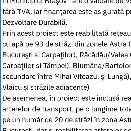
în Municipiul Braşov” are o valoare de 
fără TVA, iar finanţarea este asigurată 
Dezvoltare Durabilă.
Prin acest proiect este reabilitată reţea
cu apă pe 93 de străzi din zonele Astra (
Bucureşti si Carpaţilor), Răcădău/Valea C
Carpaţilor si Tâmpei), Blumăna/Bartolo
secundare între Mihai Viteazul şi Lungă)
Vlaicu şi străzile adiacente)
De asemenea, în proiect este inclusă rea
arterelor de transport, pe o lungime to
pe un număr de 20 de străzi în zona Ast
Bucureşti, dar şi reabilitarea arterelor d