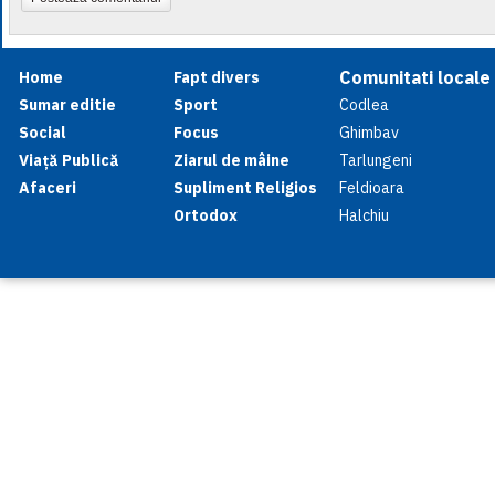
Comunitati locale
Home
Fapt divers
Sumar editie
Sport
Codlea
Social
Focus
Ghimbav
Viață Publică
Ziarul de mâine
Tarlungeni
Afaceri
Supliment Religios
Feldioara
Ortodox
Halchiu