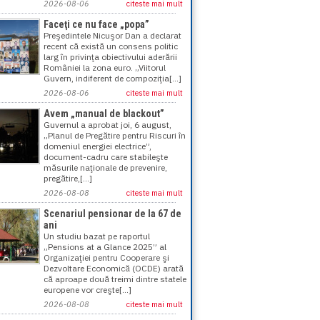
2026-08-06
citeste mai mult
Faceţi ce nu face „popa”
Preşedintele Nicuşor Dan a declarat
recent că există un consens politic
larg în privinţa obiectivului aderării
României la zona euro. „Viitorul
Guvern, indiferent de compoziţia[...]
2026-08-06
citeste mai mult
Avem „manual de blackout”
Guvernul a aprobat joi, 6 august,
„Planul de Pregătire pentru Riscuri în
domeniul energiei electrice”,
document-cadru care stabileşte
măsurile naţionale de prevenire,
pregătire,[...]
2026-08-08
citeste mai mult
Scenariul pensionar de la 67 de
ani
Un studiu bazat pe raportul
„Pensions at a Glance 2025” al
Organizaţiei pentru Cooperare şi
Dezvoltare Economică (OCDE) arată
că aproape două treimi dintre statele
europene vor creşte[...]
2026-08-08
citeste mai mult