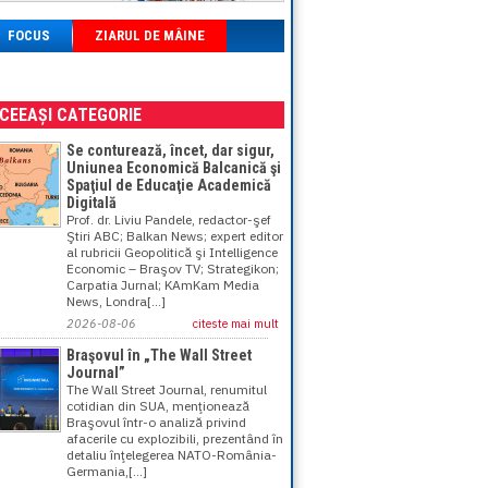
FOCUS
ZIARUL DE MÂINE
ACEEAȘI CATEGORIE
Se conturează, încet, dar sigur,
Uniunea Economică Balcanică şi
Spaţiul de Educaţie Academică
Digitală
Prof. dr. Liviu Pandele, redactor-şef
Ştiri ABC; Balkan News; expert editor
al rubricii Geopolitică şi Intelligence
Economic – Braşov TV; Strategikon;
Carpatia Jurnal; KAmKam Media
News, Londra[...]
2026-08-06
citeste mai mult
Braşovul în „The Wall Street
Journal”
The Wall Street Journal, renumitul
cotidian din SUA, menţionează
Braşovul într-o analiză privind
afacerile cu explozibili, prezentând în
detaliu înţelegerea NATO-România-
Germania,[...]