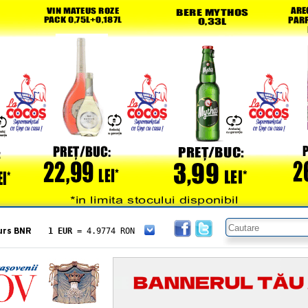
urs BNR
1 EUR
= 4.9774 RON
1 USD
= 4.3833 RON
1 GBP
= 5.8304 RON
1 XAU
= 464.4611 RON
1 AED
= 1.1933 RON
1 AUD
= 2.7957 RON
1 BGN
= 2.5449 RON