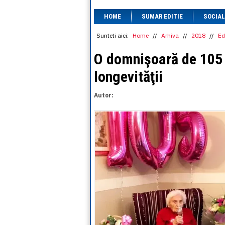
HOME
SUMAR EDITIE
SOCIAL
Sunteti aici:
Home
//
Arhiva
//
2018
//
Ed
O domnişoară de 105 a
longevităţii
Autor: