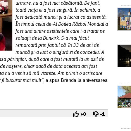
urmare, nu a fost nici căsătorită. De fapt,
toată viaţa ei a fost singură. În schimb, a
fost dedicată muncii şi a lucrat ca asistentă.
În timpul celui de-Al Doilea Război Mondial a
fost una dintre asistentele care i-a tratat pe
soldaţii de la Dunkirk. S-a mai făcut
remarcată prin faptul că în 33 de ani de
muncă şi-a luat o singură zi de concediu. A
asa părinţilor, după care a fost mutată la un azil de
a de naştere, chiar dacă de data aceasta am fost
a nu a venit să mă viziteze. Am primit o scrisoare
r fi bucurat mai mult”
, a spus Brenda la aniversarea
+0
-1