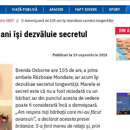
1 BRL
= 0.7714 RON
VIAȚĂ PUBLICĂ
1 CAD
= 3.1559 RON
AFACERI
FAPT DIVERS
SPORT
1 CHF
= 5.2813 RON
1 CNY
= 0.6015 RON
itia 6807
//
O domnişoară de 105 ani îşi dezvăluie secretul longevităţii
1 CZK
= 0.1993 RON
DIN 
1 DKK
= 0.6668 RON
ni îşi dezvăluie secretul
1 EGP
= 0.0860 RON
1 HUF
= 1.2223 RON
1 INR
= 0.0513 RON
1 JPY
= 3.0556 RON
Publicat la
19 sepembrie 2018
1 KRW
= 0.3047 RON
1 MDL
= 0.2538 RON
1 MXN
= 0.2227 RON
Brenda Osborne are 105 de ani, a prins
1 NOK
= 0.4191 RON
ambele Războaie Mondiale, iar acum îşi
1 NZD
= 2.6097 RON
1 PLN
= 1.1646 RON
dezvăluie secretul longevităţii. Marele ei
1 RSD
= 0.0425 RON
secret este că nu a fost niciodată cu un
1 RUB
= 0.0530 RON
bărbat, iar din punctul acesta de vedere
1 SEK
= 0.4526 RON
1 TRY
= 0.1141 RON
poate fi considerată încă o domnişoară.
1 UAH
= 0.1048 RON
„Am respins toţi bărbaţii care mi-au făcut
1 XDR
= 5.9383 RON
avansuri”, a declarat aceasta presei
1 ZAR
= 0.2318 RON
britanice. S-a ferit mereu de relaţii şi, prin