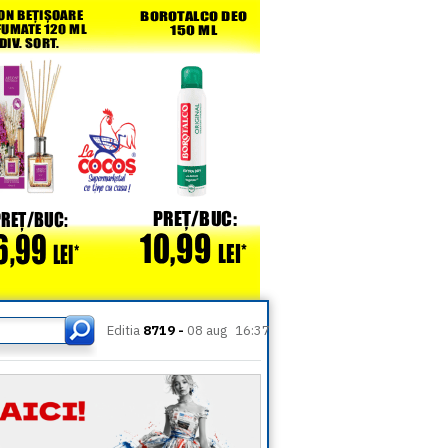
Editia
8719 -
08 aug
16:37