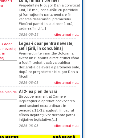
Luni, runda 1 premier
Preşedintele Nicuşor Dan a convocat
luni, 18 mai, consultări cu partidele
şi formaţiunile parlamentare, în
vederea desemnării premierului.
Fiecărui partid i s-a alocat 1 oră,
ordinea fiind:[...]
2026-05-15
citeste mai mult
Legea-i doar pentru neveste,
şefii ţării, în concubinaj
Premierul interimar Ilie Bolojan a
evitat un răspuns direct atunci când
a fost întrebat dacă va publica
declaraţia de avere a partenerei sale,
după ce preşedintele Nicuşor Dan a
făcut[...]
2026-08-08
citeste mai mult
Al 2-lea plen de vară
Biroul permanent al Camerei
Deputaţilor a aprobat convocarea
unei sesiuni extraordinare în
perioada 11-12 august, în cadrul
căreia deputaţii vor dezbate patru
iniţiative legislative:[...]
2026-08-08
citeste mai mult