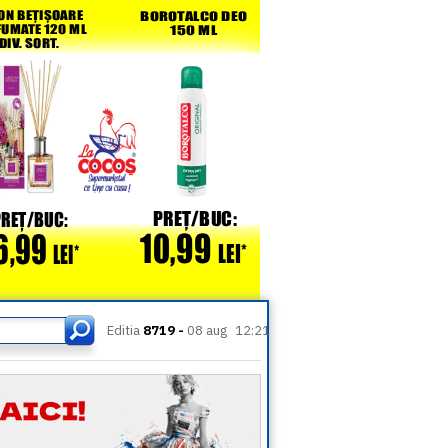
Editia
8719 -
08 aug
12:21