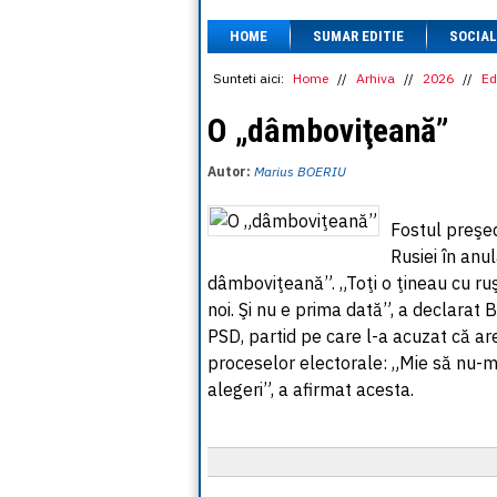
HOME
SUMAR EDITIE
SOCIAL
Sunteti aici:
Home
//
Arhiva
//
2026
//
Ed
O „dâmboviţeană”
Autor:
Marius BOERIU
Fostul preşed
Rusiei în anul
dâmboviţeană”. „Toţi o ţineau cu ruş
noi. Şi nu e prima dată”, a declarat B
PSD, partid pe care l-a acuzat că a
proceselor electorale: „Mie să nu-m
alegeri”, a afirmat acesta.