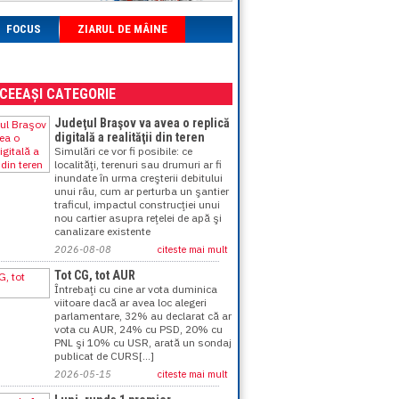
FOCUS
ZIARUL DE MÂINE
ACEEAȘI CATEGORIE
Judeţul Braşov va avea o replică
digitală a realităţii din teren
Simulări ce vor fi posibile: ce
localităţi, terenuri sau drumuri ar fi
inundate în urma creşterii debitului
unui râu, cum ar perturba un şantier
traficul, impactul construcţiei unui
nou cartier asupra reţelei de apă şi
canalizare existente
2026-08-08
citeste mai mult
Tot CG, tot AUR
Întrebaţi cu cine ar vota duminica
viitoare dacă ar avea loc alegeri
parlamentare, 32% au declarat că ar
vota cu AUR, 24% cu PSD, 20% cu
PNL şi 10% cu USR, arată un sondaj
publicat de CURS[...]
2026-05-15
citeste mai mult