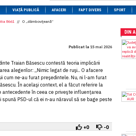
1 BRL
= 0.7714 RON
VIAȚĂ PUBLICĂ
1 CAD
= 3.1559 RON
AFACERI
FAPT DIVERS
SPORT
1 CHF
= 5.2813 RON
1 CNY
= 0.6015 RON
itia 8661
//
O „dâmboviţeană”
1 CZK
= 0.1993 RON
DIN 
1 DKK
= 0.6668 RON
1 EGP
= 0.0860 RON
1 HUF
= 1.2223 RON
Publicat la
15 mai 2026
1 INR
= 0.0513 RON
1 JPY
= 3.0556 RON
1 KRW
= 0.3047 RON
inte Traian Băsescu contestă teoria implicării
1 MDL
= 0.2538 RON
area alegerilor: „Nimic legat de ruşi... O afacere
1 MXN
= 0.2227 RON
1 NOK
= 0.4191 RON
ii cum ne-au furat preşedintele. Nu, ni l-am furat
1 NZD
= 2.6097 RON
ăsescu. În acelaşi context, el a făcut referire la
1 PLN
= 1.1646 RON
re antecedente în ceea ce priveşte influenţarea
1 RSD
= 0.0425 RON
1 RUB
= 0.0530 RON
i spună PSD-ul că ei n-au năravul să se bage peste
1 SEK
= 0.4526 RON
1 TRY
= 0.1141 RON
1 UAH
= 0.1048 RON
1 XDR
= 5.9383 RON
1 ZAR
= 0.2318 RON
+0
-0