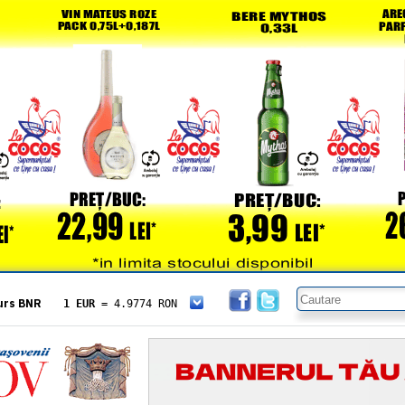
urs BNR
1 EUR
= 4.9774 RON
1 USD
= 4.3833 RON
1 GBP
= 5.8304 RON
1 XAU
= 464.4611 RON
1 AED
= 1.1933 RON
1 AUD
= 2.7957 RON
1 BGN
= 2.5449 RON