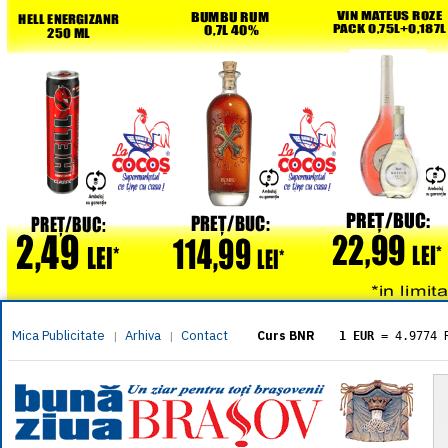
Mica Publicitate
Arhiva
Contact
|
|
Curs BNR
1 EUR
= 4.9774 
1 USD
= 4.3833 
1 GBP
= 5.8304 
1 XAU
= 464.461
1 AED
= 1.1933 
1 AUD
= 2.7957 
1 BGN
= 2.5449 