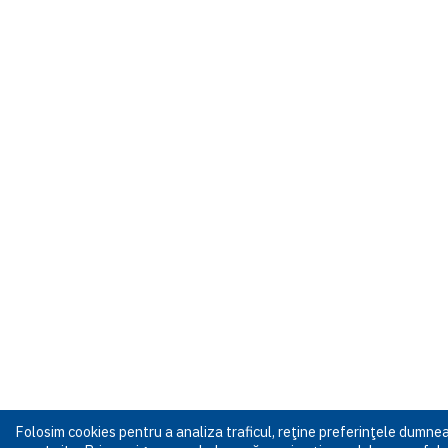
Folosim cookies pentru a analiza traficul, reţine preferinţele dumn