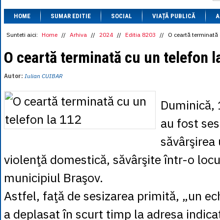
1 BRL
= 0.7714 
HOME
SUMAR EDITIE
SOCIAL
VIAȚĂ PUBLICĂ
1 CAD
= 3.1559 
A
1 CHF
= 5.2813 
1 CNY
= 0.6015 
Sunteti aici:
Home
//
Arhiva
//
2024
//
Editia 8203
//
O ceartă terminată 
1 CZK
= 0.1993 
1 DKK
= 0.6668 
O ceartă terminată cu un telefon l
1 EGP
= 0.0860 
1 HUF
= 1.2223 
Autor:
Iulian CUIBAR
1 INR
= 0.0513 
1 JPY
= 3.0556 
1 KRW
= 0.3047 
Duminică, 1
1 MDL
= 0.2538 
1 MXN
= 0.2227 
au fost sesi
1 NOK
= 0.4191 
1 NZD
= 2.6097 
săvârşirea
1 PLN
= 1.1646 
1 RSD
= 0.0425 
violenţă domestică, săvârşite într-o locu
1 RUB
= 0.0530 
1 SEK
= 0.4526 
municipiul Braşov.
1 TRY
= 0.1141 
1 UAH
= 0.1048 
Astfel, faţă de sesizarea primită, „un ech
1 XDR
= 5.9383 
1 ZAR
= 0.2318 
a deplasat în scurt timp la adresa indica