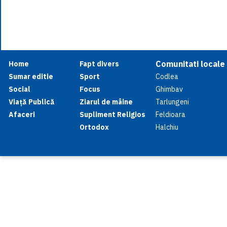
Comunitati locale
Home
Fapt divers
Sumar editie
Sport
Codlea
Social
Focus
Ghimbav
Viață Publică
Ziarul de mâine
Tarlungeni
Afaceri
Supliment Religios
Feldioara
Ortodox
Halchiu