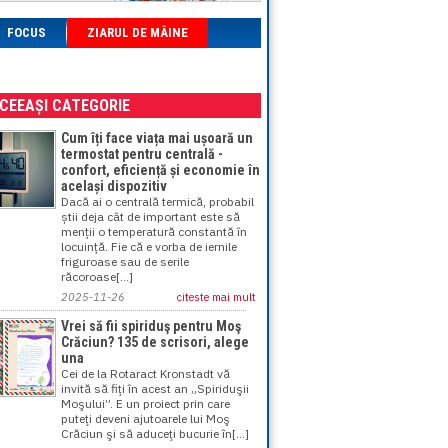
FOCUS
ZIARUL DE MÂINE
ACEEAȘI CATEGORIE
Cum îți face viața mai ușoară un
termostat pentru centrală -
confort, eficiență și economie în
același dispozitiv
Dacă ai o centrală termică, probabil
știi deja cât de important este să
menții o temperatură constantă în
locuință. Fie că e vorba de iernile
friguroase sau de serile
răcoroase[...]
2025-11-26
citeste mai mult
Vrei să fii spiriduş pentru Moş
Crăciun? 135 de scrisori, alege
una
Cei de la Rotaract Kronstadt vă
invită să fiţi în acest an „Spiriduşii
Moşului”. E un proiect prin care
puteţi deveni ajutoarele lui Moş
Crăciun şi să aduceţi bucurie în[...]