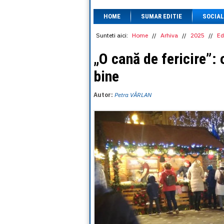
HOME
SUMAR EDITIE
SOCIAL
Sunteti aici:
Home
//
Arhiva
//
2025
//
Ed
„O cană de fericire”: o
bine
Autor:
Petra VÂRLAN