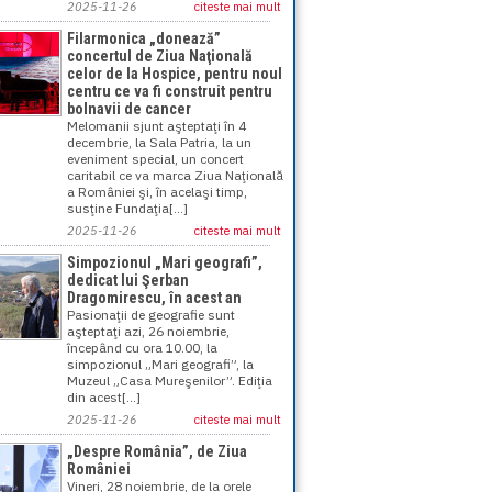
2025-11-26
citeste mai mult
Filarmonica „donează”
concertul de Ziua Naţională
celor de la Hospice, pentru noul
centru ce va fi construit pentru
bolnavii de cancer
Melomanii sjunt aşteptaţi în 4
decembrie, la Sala Patria, la un
eveniment special, un concert
caritabil ce va marca Ziua Naţională
a României şi, în acelaşi timp,
susţine Fundaţia[...]
2025-11-26
citeste mai mult
Simpozionul „Mari geografi”,
dedicat lui Şerban
Dragomirescu, în acest an
Pasionaţii de geografie sunt
aşteptaţi azi, 26 noiembrie,
începând cu ora 10.00, la
simpozionul „Mari geografi”, la
Muzeul „Casa Mureşenilor”. Ediţia
din acest[...]
2025-11-26
citeste mai mult
„Despre România”, de Ziua
României
Vineri, 28 noiembrie, de la orele