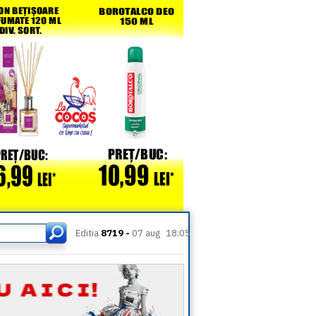
Editia
8719 -
07 aug
18:05