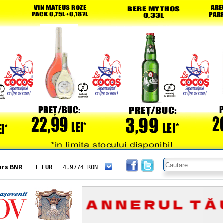
urs BNR
1 EUR
= 4.9774 RON
1 USD
= 4.3833 RON
1 GBP
= 5.8304 RON
1 XAU
= 464.4611 RON
1 AED
= 1.1933 RON
1 AUD
= 2.7957 RON
1 BGN
= 2.5449 RON