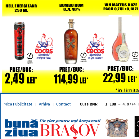
Mica Publicitate
Arhiva
Contact
|
|
Curs BNR
1 EUR
= 4.9774 
1 USD
= 4.3833 
1 GBP
= 5.8304 
1 XAU
= 464.461
1 AED
= 1.1933 
1 AUD
= 2.7957 
1 BGN
= 2.5449 