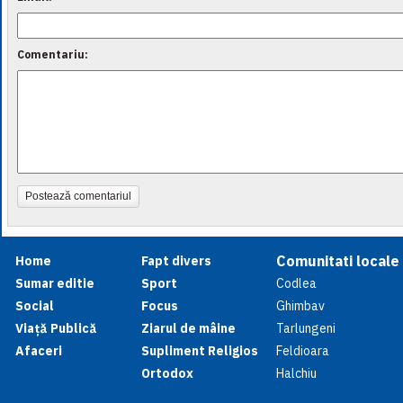
Comentariu:
Postează comentariul
Comunitati locale
Home
Fapt divers
Sumar editie
Sport
Codlea
Social
Focus
Ghimbav
Viață Publică
Ziarul de mâine
Tarlungeni
Afaceri
Supliment Religios
Feldioara
Ortodox
Halchiu