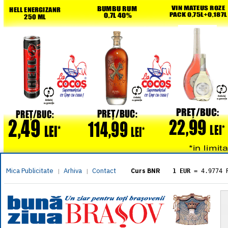
Mica Publicitate
Arhiva
Contact
|
|
Curs BNR
1 EUR
= 4.9774 
1 USD
= 4.3833 
1 GBP
= 5.8304 
1 XAU
= 464.461
1 AED
= 1.1933 
1 AUD
= 2.7957 
1 BGN
= 2.5449 