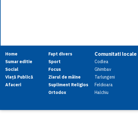
Comunitati locale
Home
Fapt divers
Sumar editie
Sport
Codlea
Social
Focus
Ghimbav
Viață Publică
Ziarul de mâine
Tarlungeni
Afaceri
Supliment Religios
Feldioara
Ortodox
Halchiu