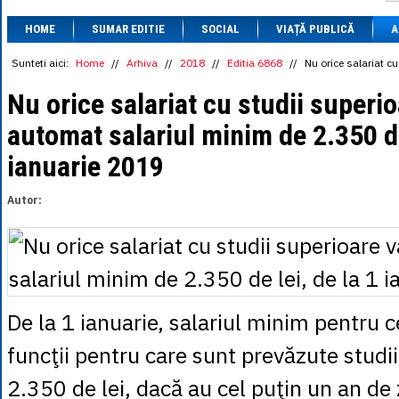
1 BRL
= 0.7714 
HOME
SUMAR EDITIE
SOCIAL
VIAȚĂ PUBLICĂ
1 CAD
= 3.1559 
A
1 CHF
= 5.2813 
1 CNY
= 0.6015 
Sunteti aici:
Home
//
Arhiva
//
2018
//
Editia 6868
//
Nu orice salariat c
1 CZK
= 0.1993 
1 DKK
= 0.6668 
Nu orice salariat cu studii superi
1 EGP
= 0.0860 
automat salariul minim de 2.350 de
1 HUF
= 1.2223 
1 INR
= 0.0513 
ianuarie 2019
1 JPY
= 3.0556 
1 KRW
= 0.3047 
1 MDL
= 0.2538 
Autor:
1 MXN
= 0.2227 
1 NOK
= 0.4191 
1 NZD
= 2.6097 
1 PLN
= 1.1646 
1 RSD
= 0.0425 
1 RUB
= 0.0530 
1 SEK
= 0.4526 
De la 1 ianuarie, salariul minim pentru c
1 TRY
= 0.1141 
1 UAH
= 0.1048 
funcţii pentru care sunt prevăzute studii
1 XDR
= 5.9383 
1 ZAR
= 0.2318 
2.350 de lei, dacă au cel puţin un an de 