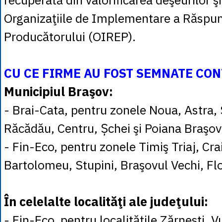
Organizaţiile de Implementare a Răspun
Producătorului (OIREP).
CU CE FIRME AU FOST SEMNATE CO
Municipiul Braşov:
- Brai-Cata, pentru zonele Noua, Astra, S
Răcădău, Centru, Șchei şi Poiana Braşov
- Fin-Eco, pentru zonele Timiş Triaj, Crai
Bartolomeu, Stupini, Braşovul Vechi, Flo
În celelalte localităţi ale judeţului:
- Fin-Eco, pentru localităţile Zărneşti,