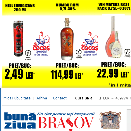
Mica Publicitate
Arhiva
Contact
|
|
Curs BNR
1 EUR
= 4.9774 
1 USD
= 4.3833 
1 GBP
= 5.8304 
1 XAU
= 464.461
1 AED
= 1.1933 
1 AUD
= 2.7957 
1 BGN
= 2.5449 