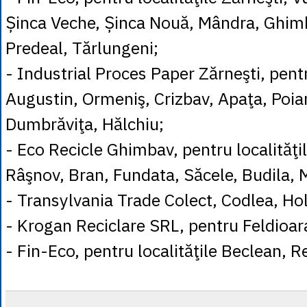
Șinca Veche, Șinca Nouă, Mândra, Ghim
Predeal, Tărlungeni;
- Industrial Proces Paper Zărneşti, pentr
Augustin, Ormeniş, Crizbav, Apaţa, Poia
Dumbrăviţa, Hălchiu;
- Eco Recicle Ghimbav, pentru localităţil
Râşnov, Bran, Fundata, Săcele, Budila, 
- Transylvania Trade Colect, Codlea, Ho
- Krogan Reciclare SRL, pentru Feldioar
- Fin-Eco, pentru localităţile Beclean, R