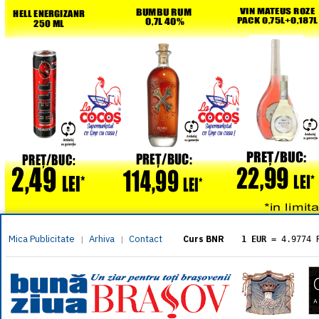
Mica Publicitate
Arhiva
Contact
|
|
Curs BNR
1 EUR
= 4.9774 
1 USD
= 4.3833 
1 GBP
= 5.8304 
1 XAU
= 464.461
1 AED
= 1.1933 
1 AUD
= 2.7957 
1 BGN
= 2.5449 