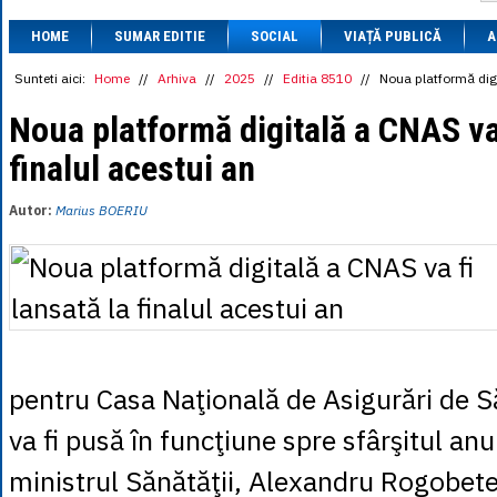
1 BRL
= 0.7714 
HOME
SUMAR EDITIE
SOCIAL
VIAȚĂ PUBLICĂ
1 CAD
= 3.1559 
A
1 CHF
= 5.2813 
1 CNY
= 0.6015 
Sunteti aici:
Home
//
Arhiva
//
2025
//
Editia 8510
//
Noua platformă digi
1 CZK
= 0.1993 
1 DKK
= 0.6668 
Noua platformă digitală a CNAS va 
1 EGP
= 0.0860 
finalul acestui an
1 HUF
= 1.2223 
1 INR
= 0.0513 
1 JPY
= 3.0556 
Autor:
Marius BOERIU
1 KRW
= 0.3047 
1 MDL
= 0.2538 
1 MXN
= 0.2227 
1 NOK
= 0.4191 
1 NZD
= 2.6097 
1 PLN
= 1.1646 
1 RSD
= 0.0425 
1 RUB
= 0.0530 
1 SEK
= 0.4526 
pentru Casa Naţională de Asigurări de 
1 TRY
= 0.1141 
1 UAH
= 0.1048 
va fi pusă în funcţiune spre sfârşitul anu
1 XDR
= 5.9383 
1 ZAR
= 0.2318 
ministrul Sănătăţii, Alexandru Rogobete