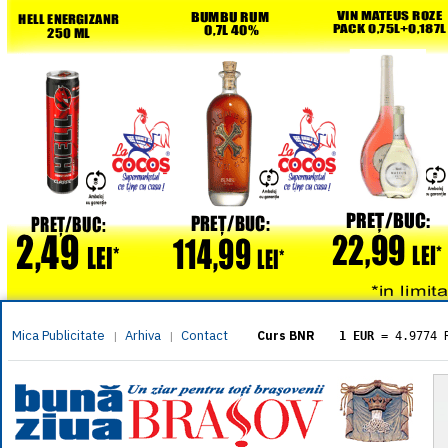
Mica Publicitate
Arhiva
Contact
|
|
Curs BNR
1 EUR
= 4.9774 
1 USD
= 4.3833 
1 GBP
= 5.8304 
1 XAU
= 464.461
1 AED
= 1.1933 
1 AUD
= 2.7957 
1 BGN
= 2.5449 