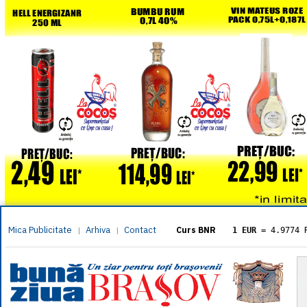
Mica Publicitate
Arhiva
Contact
|
|
Curs BNR
1 EUR
= 4.9774 
1 USD
= 4.3833 
1 GBP
= 5.8304 
1 XAU
= 464.461
1 AED
= 1.1933 
1 AUD
= 2.7957 
1 BGN
= 2.5449 