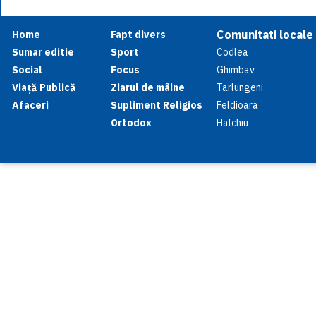
Comunitati locale
Home
Fapt divers
Sumar editie
Sport
Codlea
Social
Focus
Ghimbav
Viață Publică
Ziarul de mâine
Tarlungeni
Afaceri
Supliment Religios
Feldioara
Ortodox
Halchiu