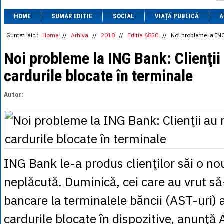
1 BRL
= 0.7714 
HOME
SUMAR EDITIE
SOCIAL
VIAȚĂ PUBLICĂ
1 CAD
= 3.1559 
A
1 CHF
= 5.2813 
1 CNY
= 0.6015 
Sunteti aici:
Home
//
Arhiva
//
2018
//
Editia 6850
//
Noi probleme la ING
1 CZK
= 0.1993 
1 DKK
= 0.6668 
Noi probleme la ING Bank: Clienţi
1 EGP
= 0.0860 
cardurile blocate în terminale
1 HUF
= 1.2223 
1 INR
= 0.0513 
1 JPY
= 3.0556 
Autor:
1 KRW
= 0.3047 
1 MDL
= 0.2538 
1 MXN
= 0.2227 
1 NOK
= 0.4191 
1 NZD
= 2.6097 
1 PLN
= 1.1646 
1 RSD
= 0.0425 
ING Bank le-a produs clienţilor săi o no
1 RUB
= 0.0530 
1 SEK
= 0.4526 
neplăcută. Duminică, cei care au vrut să-
1 TRY
= 0.1141 
1 UAH
= 0.1048 
bancare la terminalele băncii (AST-uri)
1 XDR
= 5.9383 
1 ZAR
= 0.2318 
cardurile blocate în dispozitive, anunţă 