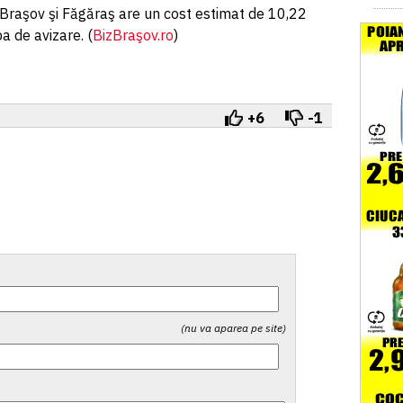
e Braşov şi Făgăraş are un cost estimat de 10,22
pa de avizare. (
BizBraşov.ro
)
+6
-1
(nu va aparea pe site)