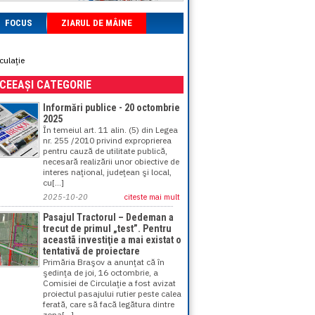
FOCUS
ZIARUL DE MÂINE
culaţie
ACEEAȘI CATEGORIE
Informări publice - 20 octombrie
2025
În temeiul art. 11 alin. (5) din Legea
nr. 255 /2010 privind exproprierea
pentru cauză de utilitate publică,
necesară realizării unor obiective de
interes naţional, judeţean şi local,
cu[...]
2025-10-20
citeste mai mult
Pasajul Tractorul – Dedeman a
trecut de primul „test”. Pentru
aceastã investiţie a mai existat o
tentativă de proiectare
Primăria Braşov a anunţat că în
şedinţa de joi, 16 octombrie, a
Comisiei de Circulaţie a fost avizat
proiectul pasajului rutier peste calea
ferată, care să facă legătura dintre
zona[...]