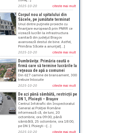
2025-10-20
citeste mai mult
Corpul nou al spitalului din
Săcele, pe jumătate terminat
Unul dintre puţinele proiecte cu
finanţare europeană prin PNRR ce
vizează lucrări la infrastructura
sanitară din judeţul Braşov
avansează destul de bine. Astfel,
Primăria Săcele a anunţat[...]
2025-10-20
citeste mai mult
Dumbrăviţa: Primăria caută o
firmă care să termine lucrările la
reţeaua de apă a comunei
Din 617 camine de bransament, 300
trebuie înlocuite
2025-10-20
citeste mai mult
De azi până sâmbătă, restricții pe
DN 1, Ploieşti – Braşov
Centrul Infotrafic din Inspectoratul
General al Poliţiei Române
informează că, de luni, 20
octombrie, ora 09:00, până
sâmbătă, 25 octombrie, ora 18:00,
pe DN 1 Ploieşti –[...]
2025-10-20
citeste mai mult