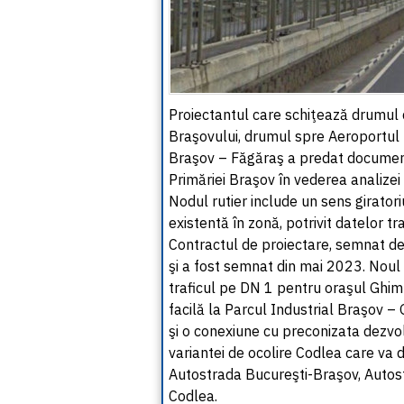
Proiectantul care schiţează drumul 
Braşovului, drumul spre Aeroportul 
Braşov – Făgăraş a predat documenta
Primăriei Braşov în vederea analizei ş
Nodul rutier include un sens girator
existentă în zonă, potrivit datelor t
Contractul de proiectare, semnat de
şi a fost semnat din mai 2023. Noul 
traficul pe DN 1 pentru oraşul Ghimb
facilă la Parcul Industrial Braşov –
şi o conexiune cu preconizata dezvol
variantei de ocolire Codlea care va d
Autostrada Bucureşti-Braşov, Autost
Codlea.