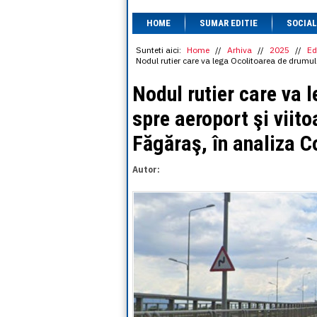
HOME
SUMAR EDITIE
SOCIAL
Sunteti aici:
Home
//
Arhiva
//
2025
//
Ed
Nodul rutier care va lega Ocolitoarea de drumul
Nodul rutier care va 
spre aeroport şi viit
Făgăraş, în analiza C
Autor: