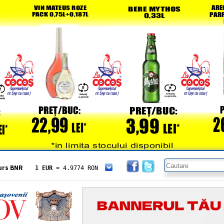
urs BNR
1 EUR
= 4.9774 RON
1 USD
= 4.3833 RON
1 GBP
= 5.8304 RON
1 XAU
= 464.4611 RON
1 AED
= 1.1933 RON
1 AUD
= 2.7957 RON
1 BGN
= 2.5449 RON