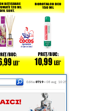
Editia
8719 -
08 aug
10:25