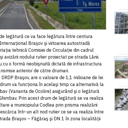
de legătură ce va face legătura între centura
Internaţional Braşov şi viitoarea autostradă
ţia tehnică Comisiei de Circulaţie din cadrul
i avizării nodului rutier proiectat pe strada Lânii.
iu cu o formă neobişnuită dictată de infrastructura
ransmise anterior de către drumari.
 DRDP Braşov, are o valoare de 1,1 milioane de lei
drum va funcţiona în acelaşi timp ca alternativă la
av (Varianta de Ocolire) asigurând şi o legătură
 Ghimbav. Prin acest drum de legătură se va realiza
tare a municipiului Codlea prin prisma realizării
escărca într-un alt nod rutier ce se va realiza între
rada Braşov – Făgăraş şi DN 1 în zona localităţii