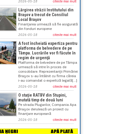
2026-05-18
citeste mai mult
Lărgirea străzii Institutului din
Braşov a trecut de Consiliul
Local Braşov
Finanţarea urmează să fie asigurată
din fonduri europene
2026-05-18
citeste mai mult
A fost încheiată expertiza pentru
platforma de belvedere de pe
Tâmpa. Lucrările vor fi făcute în
regim de urgenţă
Platforma de belvedere de pe Tâmpa
urmează să intre în proces de
consolidare. Reprezentanţii Primăriei
Braşov s-au întâlnit cu firma căreia
i-au comandat o expertiză legată[...]
2026-05-18
citeste mai mult
O staţie RATBV din Stupini,
mutată timp de două luni
Pe strada Plugarilor, Compania Apa
Braşov derulează un proiect cu
finanţare europeană
2026-05-18
citeste mai mult