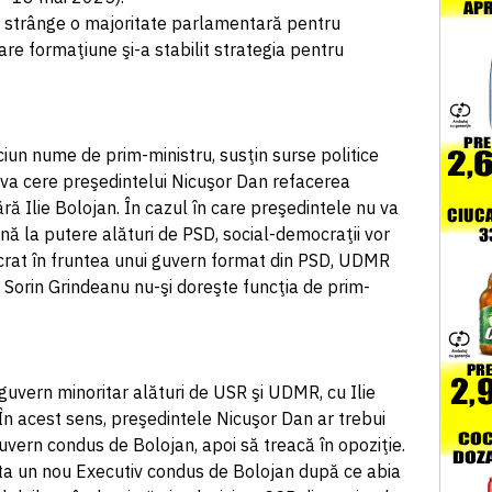
 strânge o majoritate parlamentară pentru
are formaţiune şi-a stabilit strategia pentru
iun nume de prim-ministru, susţin surse politice
va cere preşedintelui Nicuşor Dan refacerea
ră Ilie Bolojan. În cazul în care preşedintele nu va
vină la putere alături de PSD, social-democraţii vor
crat în fruntea unui guvern format din PSD, UDMR
D Sorin Grindeanu nu-şi doreşte funcţia de prim-
guvern minoritar alături de USR şi UDMR, cu Ilie
 În acest sens, preşedintele Nicuşor Dan ar trebui
vern condus de Bolojan, apoi să treacă în opoziţie.
ota un nou Executiv condus de Bolojan după ce abia