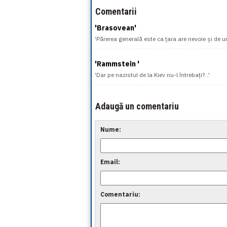
Comentarii
'Brasovean'
'Părerea generală este ca țara are nevoie și de u
'Rammstein '
'Dar pe nazistul de la Kiev nu-l întrebați?...'
Adaugă un comentariu
Nume:
Email:
Comentariu: