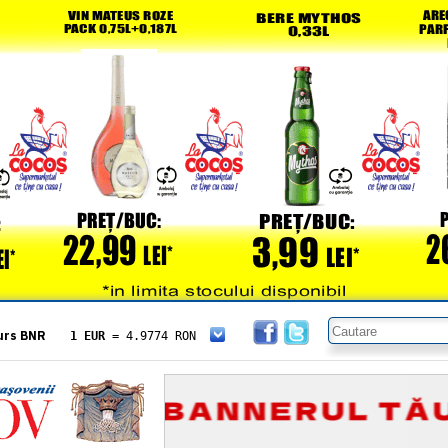
urs BNR
1 EUR
= 4.9774 RON
1 USD
= 4.3833 RON
1 GBP
= 5.8304 RON
1 XAU
= 464.4611 RON
1 AED
= 1.1933 RON
1 AUD
= 2.7957 RON
1 BGN
= 2.5449 RON