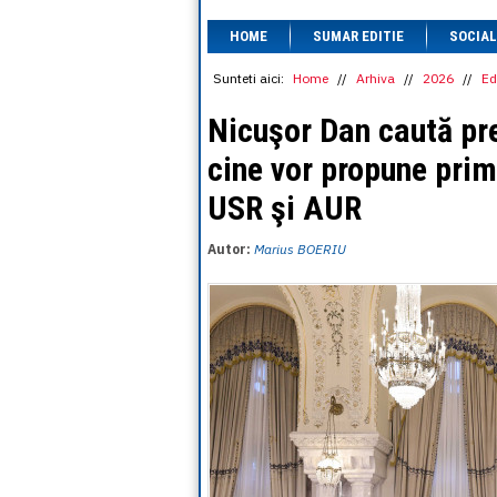
HOME
SUMAR EDITIE
SOCIAL
Sunteti aici:
Home
//
Arhiva
//
2026
//
Ed
Nicuşor Dan caută pre
cine vor propune pri
USR şi AUR
Autor:
Marius BOERIU