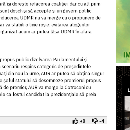
ă îşi doreşte refacerea coaliţiei, dar cu alt prim-
 sunt deschişi să accepte şi un guvern politic
onducerea UDMR nu va merge cu o propunere de
r va stabili o linie roşie: evitarea alegerilor
 organizat acum ar putea lăsa UDMR în afara
propus public dizolvarea Parlamentului şi
n scenariu respins categoric de preşedintele
aţi din nou la urne, AUR ar putea să obţină singur
 pe şeful statului să desemneze premierul propus
ă de premier, AUR va merge la Cotroceni cu
le ca fostul candidat la prezidenţiale să preia
+0
-4