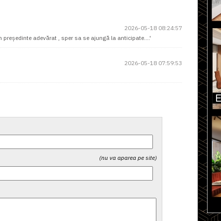
2026-05-18 08:24:57
n președinte adevărat , sper sa se ajungă la anticipate….'
2026-05-18 07:59:53
(nu va aparea pe site)