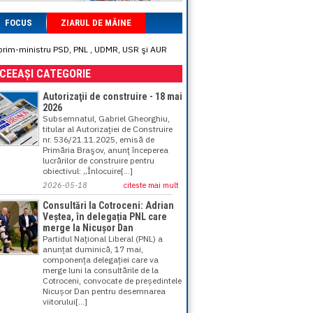
FOCUS
ZIARUL DE MÂINE
ne prim-ministru PSD, PNL , UDMR, USR şi AUR
ACEEAȘI CATEGORIE
Autorizaţii de construire - 18 mai
2026
Subsemnatul, Gabriel Gheorghiu,
titular al Autorizaţiei de Construire
nr. 536/21.11.2025, emisă de
Primăria Braşov, anunţ începerea
lucrărilor de construire pentru
obiectivul: „Înlocuire[...]
2026-05-18
citeste mai mult
Consultări la Cotroceni: Adrian
Veștea, în delegația PNL care
merge la Nicușor Dan
Partidul Național Liberal (PNL) a
anunțat duminică, 17 mai,
componența delegației care va
merge luni la consultările de la
Cotroceni, convocate de președintele
Nicușor Dan pentru desemnarea
viitorului[...]