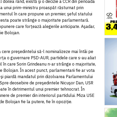
 al doilea rând, există şi o decizie a CCR din perioada
 unui prim-ministru proaspăt răsturnat prin
entul în care propune un premier, şeful statului
cesta poate strânge o majoritate parlamentară.
opunere care forţează alegerile anticipate. Aşadar,
ie Bolojan.
a cere preşedintelui să-l nominalizeze mai întâi pe
orţa o guvernare PSD-AUR, partidele care s-au aliat
ul în care Sorin Grindeanu n-ar strânge o majoritate,
e Bolojan. În acest punct, parlamentarii fie ar vota
să-şi piardă mandatul prin dizolvarea Parlamentului
e. Spre deosebire de preşedintele Nicuşor Dan, USR
pate în detrimentul unui premier tehnocrat. În
nere de premier din interiorul partidului. Miza USE
e Bolojan fie la putere, fie în opoziţie.