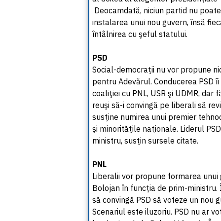
Deocamdată, niciun partid nu poate
instalarea unui nou guvern, însă fiec
întâlnirea cu şeful statului.
PSD
Social-democraţii nu vor propune nic
pentru Adevărul. Conducerea PSD îi 
coaliţiei cu PNL, USR şi UDMR, dar fă
reuşi să-i convingă pe liberali să re
susţine numirea unui premier tehno
şi minorităţile naţionale. Liderul PS
ministru, susţin sursele citate.
PNL
Liberalii vor propune formarea unui 
Bolojan în funcţia de prim-ministru.
să convingă PSD să voteze un nou gu
Scenariul este iluzoriu. PSD nu ar v