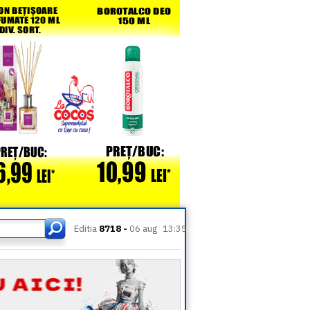
Editia
8718 -
06 aug
13:35