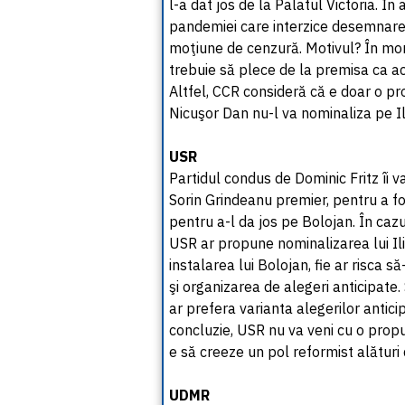
l-a dat jos de la Palatul Victoria. În
pandemiei care interzice desemnarea
moţiune de cenzură. Motivul? În mom
trebuie să plece de la premisa ca a
Altfel, CCR consideră că e doar o pr
Nicuşor Dan nu-l va nominaliza pe Il
USR
Partidul condus de Dominic Fritz îi v
Sorin Grindeanu premier, pentru a f
pentru a-l da jos pe Bolojan. În caz
USR ar propune nominalizarea lui Ili
instalarea lui Bolojan, fie ar risca 
şi organizarea de alegeri anticipat
ar prefera varianta alegerilor antici
concluzie, USR nu va veni cu o propu
e să creeze un pol reformist alături d
UDMR