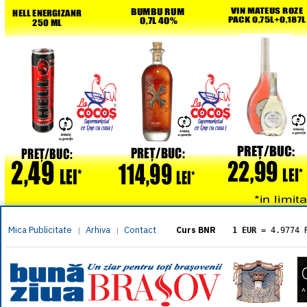
Mica Publicitate
Arhiva
Contact
|
|
Curs BNR
1 EUR
= 4.9774 
1 USD
= 4.3833 
1 GBP
= 5.8304 
1 XAU
= 464.461
1 AED
= 1.1933 
1 AUD
= 2.7957 
1 BGN
= 2.5449 