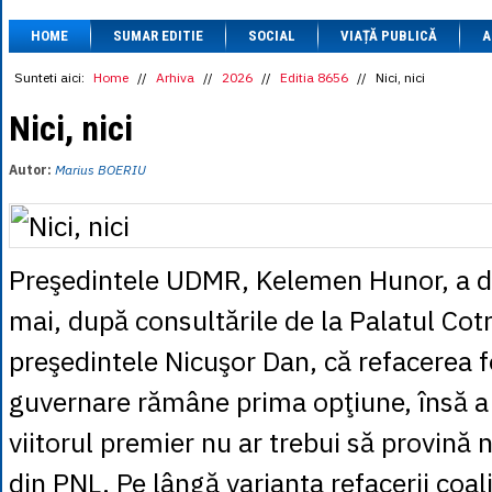
1 BRL
= 0.7714 
HOME
SUMAR EDITIE
SOCIAL
VIAȚĂ PUBLICĂ
1 CAD
= 3.1559 
A
1 CHF
= 5.2813 
1 CNY
= 0.6015 
Sunteti aici:
Home
//
Arhiva
//
2026
//
Editia 8656
//
Nici, nici
1 CZK
= 0.1993 
1 DKK
= 0.6668 
Nici, nici
1 EGP
= 0.0860 
1 HUF
= 1.2223 
Autor:
Marius BOERIU
1 INR
= 0.0513 
1 JPY
= 3.0556 
1 KRW
= 0.3047 
1 MDL
= 0.2538 
1 MXN
= 0.2227 
Preşedintele UDMR, Kelemen Hunor, a de
1 NOK
= 0.4191 
1 NZD
= 2.6097 
mai, după consultările de la Palatul Cot
1 PLN
= 1.1646 
1 RSD
= 0.0425 
preşedintele Nicuşor Dan, că refacerea fo
1 RUB
= 0.0530 
1 SEK
= 0.4526 
guvernare rămâne prima opţiune, însă a 
1 TRY
= 0.1141 
1 UAH
= 0.1048 
1 XDR
= 5.9383 
viitorul premier nu ar trebui să provină n
1 ZAR
= 0.2318 
din PNL. Pe lângă varianta refacerii coal