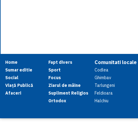
Comunitati locale
Home
Fapt divers
Sumar editie
Sport
Codlea
Social
Focus
Ghimbav
Viață Publică
Ziarul de mâine
Tarlungeni
Afaceri
Supliment Religios
Feldioara
Ortodox
Halchiu