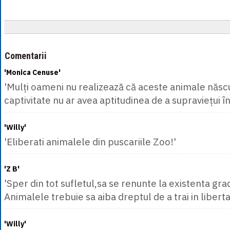
Comentarii
'Monica Cenuse'
'Mulți oameni nu realizează că aceste animale născu
captivitate nu ar avea aptitudinea de a supraviețui în
'Willy'
'Eliberati animalele din puscariile Zoo!'
'Z B'
'Sper din tot sufletul,sa se renunte la existenta gra
Animalele trebuie sa aiba dreptul de a trai in libert
'Willy'