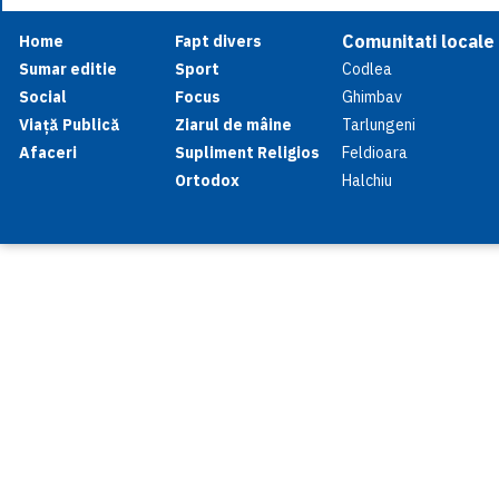
Comunitati locale
Home
Fapt divers
Sumar editie
Sport
Codlea
Social
Focus
Ghimbav
Viață Publică
Ziarul de mâine
Tarlungeni
Afaceri
Supliment Religios
Feldioara
Ortodox
Halchiu