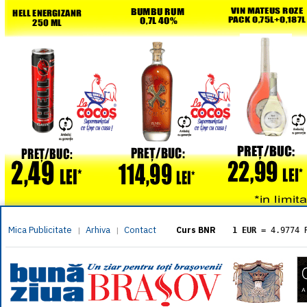
Mica Publicitate
Arhiva
Contact
|
|
Curs BNR
1 EUR
= 4.9774 
1 USD
= 4.3833 
1 GBP
= 5.8304 
1 XAU
= 464.461
1 AED
= 1.1933 
1 AUD
= 2.7957 
1 BGN
= 2.5449 