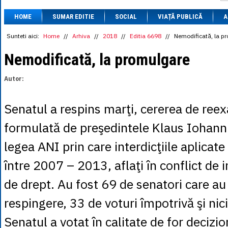
1 BRL
= 0.7714 
HOME
SUMAR EDITIE
SOCIAL
VIAȚĂ PUBLICĂ
1 CAD
= 3.1559 
A
1 CHF
= 5.2813 
1 CNY
= 0.6015 
Sunteti aici:
Home
//
Arhiva
//
2018
//
Editia 6698
//
Nemodificată, la p
1 CZK
= 0.1993 
1 DKK
= 0.6668 
Nemodificată, la promulgare
1 EGP
= 0.0860 
1 HUF
= 1.2223 
Autor:
1 INR
= 0.0513 
1 JPY
= 3.0556 
1 KRW
= 0.3047 
Senatul a respins marţi, cererea de ree
1 MDL
= 0.2538 
1 MXN
= 0.2227 
formulată de preşedintele Klaus Iohanni
1 NOK
= 0.4191 
1 NZD
= 2.6097 
legea ANI prin care interdicţiile aplicat
1 PLN
= 1.1646 
1 RSD
= 0.0425 
între 2007 – 2013, aflaţi în conflict de 
1 RUB
= 0.0530 
1 SEK
= 0.4526 
de drept. Au fost 69 de senatori care au
1 TRY
= 0.1141 
1 UAH
= 0.1048 
respingere, 33 de voturi împotrivă şi nic
1 XDR
= 5.9383 
1 ZAR
= 0.2318 
Senatul a votat în calitate de for decizio