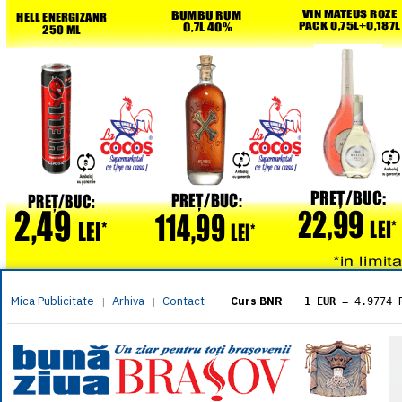
Mica Publicitate
Arhiva
Contact
|
|
Curs BNR
1 EUR
= 4.9774 
1 USD
= 4.3833 
1 GBP
= 5.8304 
1 XAU
= 464.461
1 AED
= 1.1933 
1 AUD
= 2.7957 
1 BGN
= 2.5449 