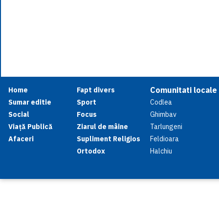
Comunitati locale
Home
Fapt divers
Sumar editie
Sport
Codlea
Social
Focus
Ghimbav
Viață Publică
Ziarul de mâine
Tarlungeni
Afaceri
Supliment Religios
Feldioara
Ortodox
Halchiu