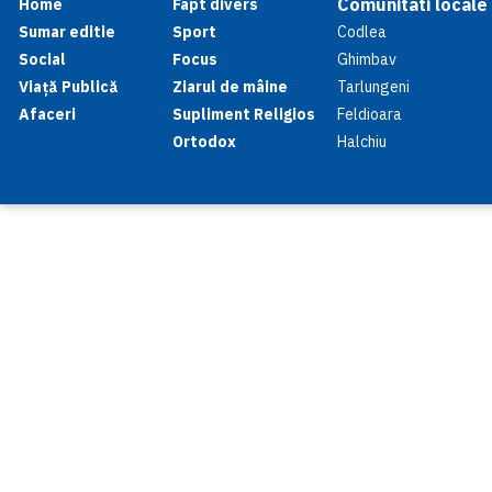
Comunitati locale
Home
Fapt divers
Sumar editie
Sport
Codlea
Social
Focus
Ghimbav
Viață Publică
Ziarul de mâine
Tarlungeni
Afaceri
Supliment Religios
Feldioara
Ortodox
Halchiu