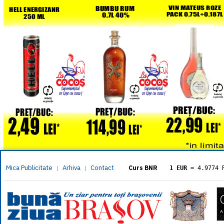
Mica Publicitate
Arhiva
Contact
|
|
Curs BNR
1 EUR
= 4.9774 
1 USD
= 4.3833 
1 GBP
= 5.8304 
1 XAU
= 464.461
1 AED
= 1.1933 
1 AUD
= 2.7957 
1 BGN
= 2.5449 