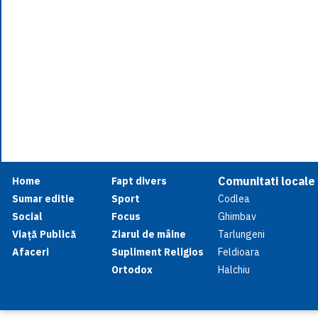
Comunitati locale
Home
Fapt divers
Sumar editie
Sport
Codlea
Social
Focus
Ghimbav
Viață Publică
Ziarul de mâine
Tarlungeni
Afaceri
Supliment Religios
Feldioara
Ortodox
Halchiu