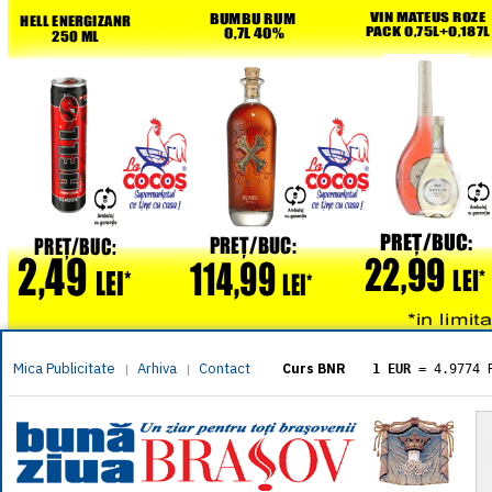
Mica Publicitate
Arhiva
Contact
|
|
Curs BNR
1 EUR
= 4.9774 
1 USD
= 4.3833 
1 GBP
= 5.8304 
1 XAU
= 464.461
1 AED
= 1.1933 
1 AUD
= 2.7957 
1 BGN
= 2.5449 