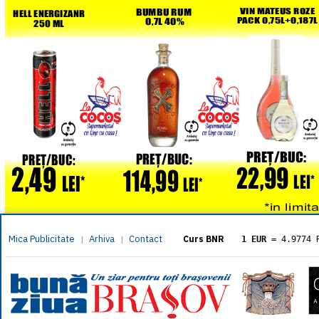
Mica Publicitate
Arhiva
Contact
|
|
Curs BNR
1 EUR
= 4.9774 
1 USD
= 4.3833 
1 GBP
= 5.8304 
1 XAU
= 464.461
1 AED
= 1.1933 
1 AUD
= 2.7957 
1 BGN
= 2.5449 