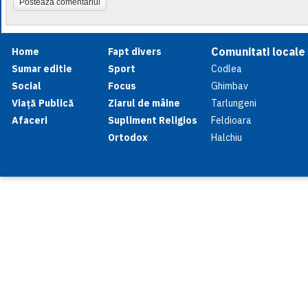
Postează comentariul
Comunitati locale
Home
Fapt divers
Sumar editie
Sport
Codlea
Social
Focus
Ghimbav
Viață Publică
Ziarul de mâine
Tarlungeni
Afaceri
Supliment Religios
Feldioara
Ortodox
Halchiu