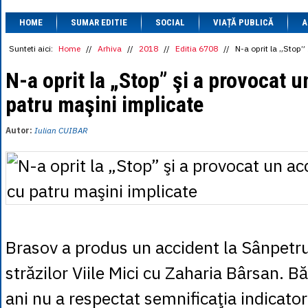
1 BRL
= 0.7714 
HOME
SUMAR EDITIE
SOCIAL
VIAȚĂ PUBLICĂ
1 CAD
= 3.1559 
A
1 CHF
= 5.2813 
1 CNY
= 0.6015 
Sunteti aici:
Home
//
Arhiva
//
2018
//
Editia 6708
//
N-a oprit la „Stop”
1 CZK
= 0.1993 
1 DKK
= 0.6668 
N-a oprit la „Stop” şi a provocat 
1 EGP
= 0.0860 
patru maşini implicate
1 HUF
= 1.2223 
1 INR
= 0.0513 
1 JPY
= 3.0556 
Autor:
Iulian CUIBAR
1 KRW
= 0.3047 
1 MDL
= 0.2538 
1 MXN
= 0.2227 
1 NOK
= 0.4191 
1 NZD
= 2.6097 
1 PLN
= 1.1646 
1 RSD
= 0.0425 
1 RUB
= 0.0530 
1 SEK
= 0.4526 
Brasov a produs un accident la Sânpetru,
1 TRY
= 0.1141 
1 UAH
= 0.1048 
străzilor Viile Mici cu Zaharia Bârsan. B
1 XDR
= 5.9383 
1 ZAR
= 0.2318 
ani nu a respectat semnificaţia indicatoru