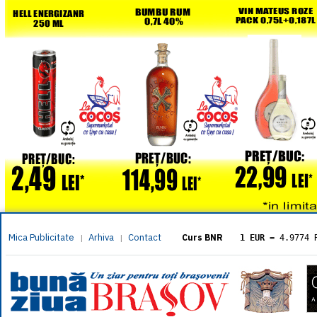
Mica Publicitate
Arhiva
Contact
|
|
Curs BNR
1 EUR
= 4.9774 
1 USD
= 4.3833 
1 GBP
= 5.8304 
1 XAU
= 464.461
1 AED
= 1.1933 
1 AUD
= 2.7957 
1 BGN
= 2.5449 