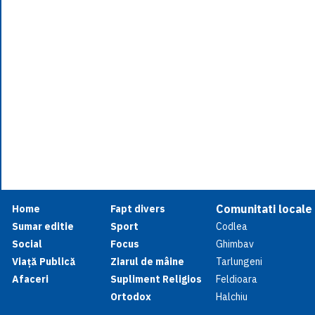
Comunitati locale
Home
Fapt divers
Sumar editie
Sport
Codlea
Social
Focus
Ghimbav
Viață Publică
Ziarul de mâine
Tarlungeni
Afaceri
Supliment Religios
Feldioara
Ortodox
Halchiu