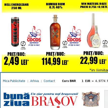
Mica Publicitate
Arhiva
Contact
|
|
Curs BNR
1 EUR
= 4.9774 
1 USD
= 4.3833 
1 GBP
= 5.8304 
1 XAU
= 464.461
1 AED
= 1.1933 
1 AUD
= 2.7957 
1 BGN
= 2.5449 