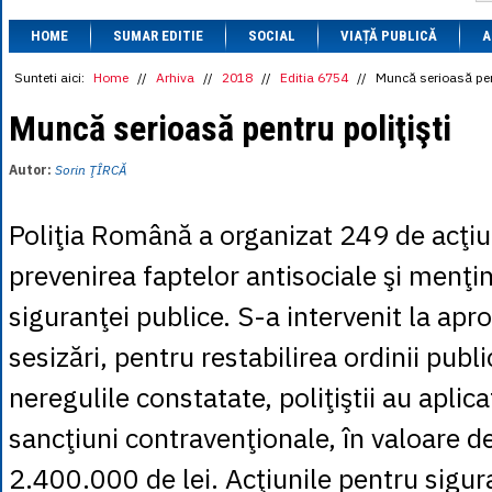
1 BRL
= 0.7714 
HOME
SUMAR EDITIE
SOCIAL
VIAȚĂ PUBLICĂ
1 CAD
= 3.1559 
A
1 CHF
= 5.2813 
1 CNY
= 0.6015 
Sunteti aici:
Home
//
Arhiva
//
2018
//
Editia 6754
//
Muncă serioasă pent
1 CZK
= 0.1993 
1 DKK
= 0.6668 
Muncă serioasă pentru poliţişti
1 EGP
= 0.0860 
1 HUF
= 1.2223 
Autor:
Sorin ŢÎRCĂ
1 INR
= 0.0513 
1 JPY
= 3.0556 
1 KRW
= 0.3047 
Poliţia Română a organizat 249 de acţiu
1 MDL
= 0.2538 
1 MXN
= 0.2227 
prevenirea faptelor antisociale şi menţin
1 NOK
= 0.4191 
1 NZD
= 2.6097 
siguranţei publice. S-a intervenit la ap
1 PLN
= 1.1646 
1 RSD
= 0.0425 
sesizări, pentru restabilirea ordinii publ
1 RUB
= 0.0530 
1 SEK
= 0.4526 
neregulile constatate, poliţiştii au apli
1 TRY
= 0.1141 
1 UAH
= 0.1048 
sancţiuni contravenţionale, în valoare 
1 XDR
= 5.9383 
1 ZAR
= 0.2318 
2.400.000 de lei. Acţiunile pentru sigur