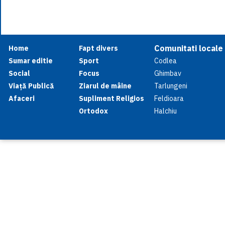
Comunitati locale
Home
Fapt divers
Sumar editie
Sport
Codlea
Social
Focus
Ghimbav
Viață Publică
Ziarul de mâine
Tarlungeni
Afaceri
Supliment Religios
Feldioara
Ortodox
Halchiu