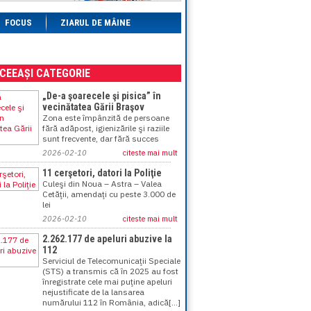
FOCUS
ZIARUL DE MÂINE
ACEEAȘI CATEGORIE
„De-a şoarecele şi pisica” în
vecinătatea Gării Braşov
Zona este împânzită de persoane
fără adăpost, igienizările şi raziile
sunt frecvente, dar fără succes
2026-02-10
citeste mai mult
11 cerşetori, datori la Poliţie
Culeşi din Noua – Astra – Valea
Cetăţii, amendaţi cu peste 3.000 de
lei
2026-02-10
citeste mai mult
2.262.177 de apeluri abuzive la
112
Serviciul de Telecomunicaţii Speciale
(STS) a transmis că în 2025 au fost
înregistrate cele mai puţine apeluri
nejustificate de la lansarea
numărului 112 în România, adică[...]