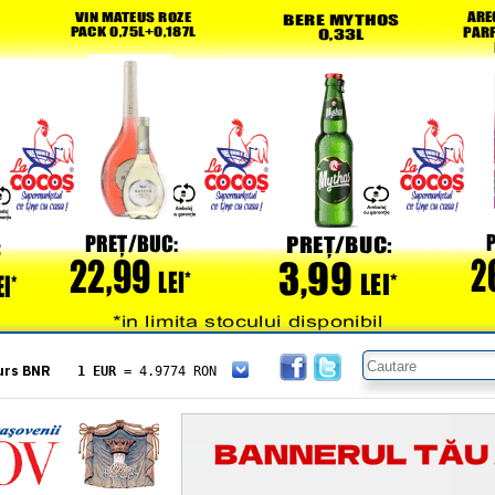
urs BNR
1 EUR
= 4.9774 RON
1 USD
= 4.3833 RON
1 GBP
= 5.8304 RON
1 XAU
= 464.4611 RON
1 AED
= 1.1933 RON
1 AUD
= 2.7957 RON
1 BGN
= 2.5449 RON