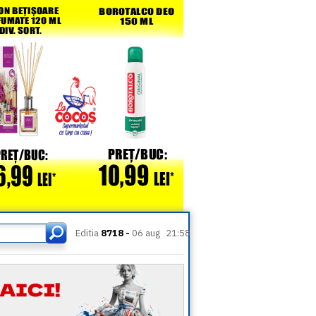
Editia
8718 -
06 aug
21:58