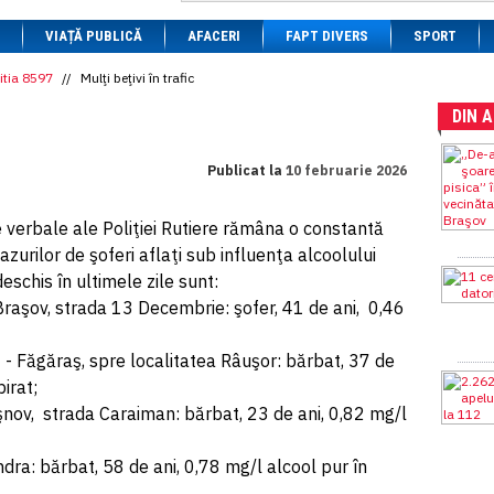
1 BRL
= 0.7714 RON
VIAȚĂ PUBLICĂ
1 CAD
= 3.1559 RON
AFACERI
FAPT DIVERS
SPORT
1 CHF
= 5.2813 RON
1 CNY
= 0.6015 RON
itia 8597
//
Mulţi beţivi în trafic
1 CZK
= 0.1993 RON
DIN 
1 DKK
= 0.6668 RON
1 EGP
= 0.0860 RON
1 HUF
= 1.2223 RON
Publicat la
10 februarie 2026
1 INR
= 0.0513 RON
1 JPY
= 3.0556 RON
1 KRW
= 0.3047 RON
 verbale ale Poliţiei Rutiere rămâna o constantă
1 MDL
= 0.2538 RON
azurilor de şoferi aflaţi sub influenţa alcoolului
1 MXN
= 0.2227 RON
1 NOK
= 0.4191 RON
eschis în ultimele zile sunt:
1 NZD
= 2.6097 RON
, Braşov, strada 13 Decembrie: şofer, 41 de ani, 0,46
1 PLN
= 1.1646 RON
1 RSD
= 0.0425 RON
1 RUB
= 0.0530 RON
1 - Făgăraş, spre localitatea Râuşor: bărbat, 37 de
1 SEK
= 0.4526 RON
irat;
1 TRY
= 0.1141 RON
Râşnov, strada Caraiman: bărbat, 23 de ani, 0,82 mg/l
1 UAH
= 0.1048 RON
1 XDR
= 5.9383 RON
1 ZAR
= 0.2318 RON
ândra: bărbat, 58 de ani, 0,78 mg/l alcool pur în