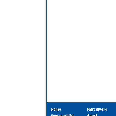
Home
Fapt divers
Sumar editie
Sport