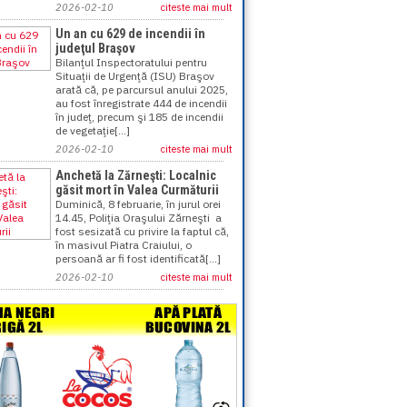
2026-02-10
citeste mai mult
Un an cu 629 de incendii în
judeţul Braşov
Bilanţul Inspectoratului pentru
Situaţii de Urgenţă (ISU) Braşov
arată că, pe parcursul anului 2025,
au fost înregistrate 444 de incendii
în judeţ, precum şi 185 de incendii
de vegetaţie[...]
2026-02-10
citeste mai mult
Anchetă la Zărneşti: Localnic
găsit mort în Valea Curmăturii
Duminică, 8 februarie, în jurul orei
14.45, Poliţia Oraşului Zărneşti a
fost sesizată cu privire la faptul că,
în masivul Piatra Craiului, o
persoană ar fi fost identificată[...]
2026-02-10
citeste mai mult