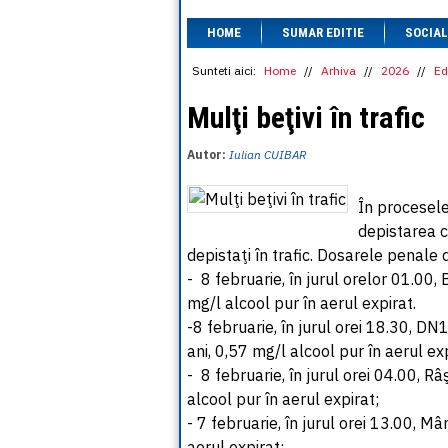
HOME
SUMAR EDITIE
SOCIAL
Sunteti aici:
Home
//
Arhiva
//
2026
//
Ed
Mulţi beţivi în trafic
Autor:
Iulian CUIBAR
În procesele
depistarea c
depistaţi în trafic. Dosarele penale d
- 8 februarie, în jurul orelor 01.00
mg/l alcool pur în aerul expirat.
-8 februarie, în jurul orei 18.30, DN
ani, 0,57 mg/l alcool pur în aerul exp
- 8 februarie, în jurul orei 04.00, 
alcool pur în aerul expirat;
- 7 februarie, în jurul orei 13.00, M
aerul expirat;