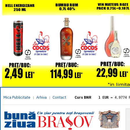
Mica Publicitate
Arhiva
Contact
|
|
Curs BNR
1 EUR
= 4.9774 
1 USD
= 4.3833 
1 GBP
= 5.8304 
1 XAU
= 464.461
1 AED
= 1.1933 
1 AUD
= 2.7957 
1 BGN
= 2.5449 