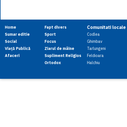
Comunitati locale
Home
Fapt divers
Sumar editie
Sport
Codlea
Social
Focus
Ghimbav
Viață Publică
Ziarul de mâine
Tarlungeni
Afaceri
Supliment Religios
Feldioara
Ortodox
Halchiu