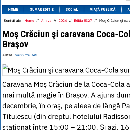
1 BRL
= 0.7714 
HOME
SUMAR EDITIE
SOCIAL
VIAȚĂ PUBLICĂ
1 CAD
= 3.1559 
A
1 CHF
= 5.2813 
1 CNY
= 0.6015 
Sunteti aici:
Home
//
Arhiva
//
2024
//
Editia 8327
//
Moş Crăciun şi car
1 CZK
= 0.1993 
1 DKK
= 0.6668 
Moş Crăciun şi caravana Coca-Col
1 EGP
= 0.0860 
Braşov
1 HUF
= 1.2223 
1 INR
= 0.0513 
1 JPY
= 3.0556 
Autor:
Iulian CUIBAR
1 KRW
= 0.3047 
1 MDL
= 0.2538 
1 MXN
= 0.2227 
1 NOK
= 0.4191 
1 NZD
= 2.6097 
Caravana Moş Crăciun de la Coca-Cola a 
1 PLN
= 1.1646 
1 RSD
= 0.0425 
mai multă magie în Braşov. A ajuns dum
1 RUB
= 0.0530 
1 SEK
= 0.4526 
decembrie, în oraş, pe aleea de lângă Pa
1 TRY
= 0.1141 
1 UAH
= 0.1048 
Titulescu (din dreptul hotelului Radisso
1 XDR
= 5.9383 
1 ZAR
= 0.2318 
staţionat între 15:00 – 21:00. Şi azi, 1