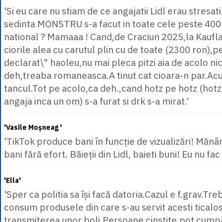
'Si eu care nu stiam de ce angajatii Lidl erau stresat
sedinta MONSTRU s-a facut in toate cele peste 400 de
national ? Mamaaa ! Cand,de Craciun 2025,la Kaufla
ciorile alea cu carutul plin cu de toate (2300 ron),p
declarat\" haoleu,nu mai pleca pitzi aia de acolo n
deh,treaba romaneasca.A tinut cat cioara-n par.Acum
tancul.Tot pe acolo,ca deh.,cand hotz pe hotz (hotz 
angaja inca un om) s-a furat si drk s-a mirat.'
'Vasile Moșneag '
'TikTok produce bani în funcție de vizualizări! Mănânci
bani fără efort. Băieții din Lidl, baieti buni! Eu nu fa
'Ella'
'Sper ca politia sa își facă datoria.Cazul e f.grav.Tr
consum produsele din care s-au servit acesti ticalos
transmiterea unor boli.Persoane cinstite,pot cumpă