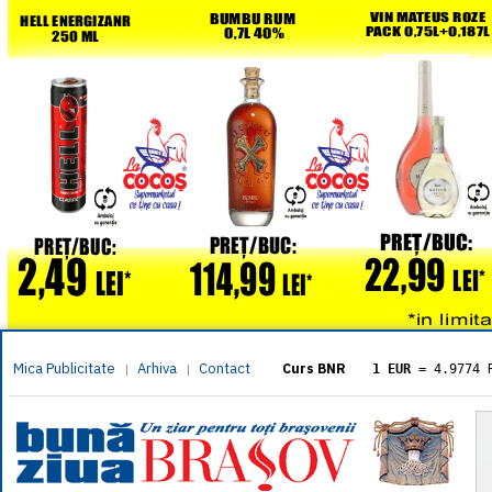
Mica Publicitate
Arhiva
Contact
|
|
Curs BNR
1 EUR
= 4.9774 
1 USD
= 4.3833 
1 GBP
= 5.8304 
1 XAU
= 464.461
1 AED
= 1.1933 
1 AUD
= 2.7957 
1 BGN
= 2.5449 