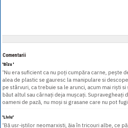
Comentarii
'Bîzu '
'Nu era suficient ca nu poți cumpăra carne, pește de
alea de plastic se gauresc la manipulare si descoper
pe stârvuri, ca trebuie sa le arunci, acum mai riști si 
băut altul sau cârnați deja mușcați. Supravegheați dr
oameni de pază, nu moși si grasane care nu pot fugi
'Liviu'
'Bă usr-iștilor neomarxisti, ăia în tricouri albe, ce p