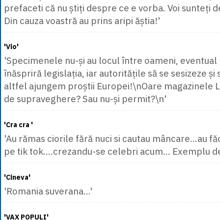
prefaceti că nu știți despre ce e vorba. Voi sunteți d
Din cauza voastră au prins aripi ăștia!'
'Vio'
'Specimenele nu-și au locul între oameni, eventual 
înăspriră legislația, iar autoritățile să se sesizeze și 
altfel ajungem proștii Europei!\nOare magazinele L
de supraveghere? Sau nu-și permit?\n'
'Cra cra '
'Au rămas ciorile fără nuci si cautau mâncare...au făc
pe tik tok....crezandu-se celebri acum... Exemplu de
'Cineva'
'Romania suverana...'
'VAX POPULI'