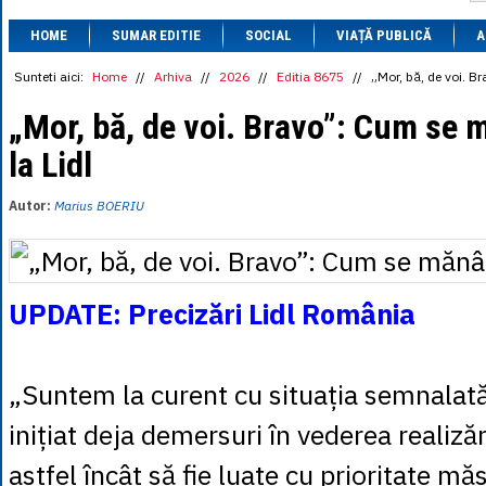
1 BRL
= 0.7714 
HOME
SUMAR EDITIE
SOCIAL
VIAȚĂ PUBLICĂ
1 CAD
= 3.1559 
A
1 CHF
= 5.2813 
1 CNY
= 0.6015 
Sunteti aici:
Home
//
Arhiva
//
2026
//
Editia 8675
//
„Mor, bă, de voi. B
1 CZK
= 0.1993 
1 DKK
= 0.6668 
„Mor, bă, de voi. Bravo”: Cum se 
1 EGP
= 0.0860 
la Lidl
1 HUF
= 1.2223 
1 INR
= 0.0513 
1 JPY
= 3.0556 
Autor:
Marius BOERIU
1 KRW
= 0.3047 
1 MDL
= 0.2538 
1 MXN
= 0.2227 
1 NOK
= 0.4191 
1 NZD
= 2.6097 
UPDATE: Precizări Lidl România
1 PLN
= 1.1646 
1 RSD
= 0.0425 
1 RUB
= 0.0530 
1 SEK
= 0.4526 
„Suntem la curent cu situația semnalată 
1 TRY
= 0.1141 
1 UAH
= 0.1048 
inițiat deja demersuri în vederea realizării
1 XDR
= 5.9383 
1 ZAR
= 0.2318 
astfel încât să fie luate cu prioritate mă