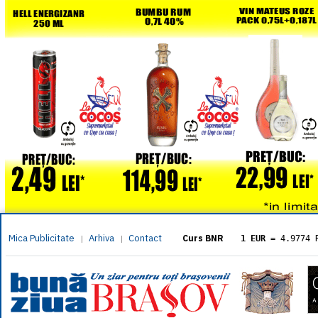
Mica Publicitate
Arhiva
Contact
|
|
Curs BNR
1 EUR
= 4.9774 
1 USD
= 4.3833 
1 GBP
= 5.8304 
1 XAU
= 464.461
1 AED
= 1.1933 
1 AUD
= 2.7957 
1 BGN
= 2.5449 