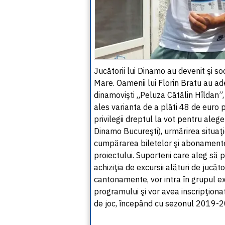
Jucătorii lui Dinamo au devenit şi soc
Mare. Oamenii lui Florin Bratu au ad
dinamovişti „Peluza Cătălin Hîldan”, p
ales varianta de a plăti 48 de euro 
privilegii dreptul la vot pentru ale
Dinamo Bucureşti), urmărirea situaţiei
cumpărarea biletelor şi abonamente
proiectului. Suporterii care aleg să
achiziţia de excursii alături de jucăto
cantonamente, vor intra în grupul ex
programului şi vor avea inscripţiona
de joc, începând cu sezonul 2019-