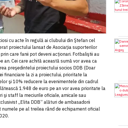
iosi cu acte în regulă ai clubului din Ştefan cel
erat proiectului lansat de Asociaţia suporterilor
rin care fanii pot deveni acţionari. Fotbaliştii au
pe an. Cei care achită această sumă vor avea ca
gerea preşedintelui proiectului socios DDB (Doar
 financiare la zi a proiectului, prioritate la
lor şi 10% reducere la evenimentele din cadrul
 plătească 1.948 de euro pe an vor avea prioritate la
ri şi staff la meciurile oficiale, amicale sau
clusivist „Elita DDB” alături de ambasadorii
t numele pe al treilea rând de echipament oficial
2020.