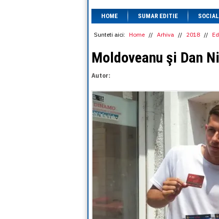
HOME
SUMAR EDITIE
SOCIAL
Sunteti aici:
Home
//
Arhiva
//
2018
//
Ed
Moldoveanu şi Dan Ni
Autor: