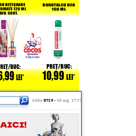
Editia
8719 -
08 aug
17:37