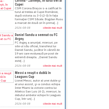
Corona - Zărnești, în turul trei al
Cupei
CSM Corona Brașov s-a calificat în
turul al treilea al Cupei României,
după victoria cu 3-0 (2-0) în fața
formației CSM Săcele. Bogdan Rusu
a marcat de două ori în prima[...]
2026-08-08
citeste mai mult
Daniel Sandu a semnat cu FC
Argeş
FC Argeş a anunţat, miercuri, pe
site-ul său oficial, transferul lui
Daniel Sandu, jucător în vârstă de
19 ani care evoluează pe post de
extremă dreapta. „Daniel Sandu
este[...]
2026-08-08
citeste mai mult
Messi a reuşit o dublă în
Leagues Cup
Lionel Messi, autor al unei duble şi
al unui assist, şi-a condus echipa
Inter Miami la victorie contra lui
Atletico San Luis (4-2), miercuri, la
debutul ambelor echipe în Leagues
Cup, într-un[...]
2026-08-08
citeste mai mult