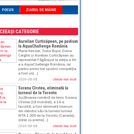
FOCUS
ZIARUL DE MÂINE
ACEEAȘI CATEGORIE
Aurelian Curticăpean, pe podium
la AquaChallenge România
Maria Kessler, Tudor Bujor, Doina
Cerghit și Aurelian Curticăpean au
reprezentat Făgărașul la ediția a XV-
a a AquaChallenge România, iar
pentru primii trei sportivi competiția
a fost un[...]
2026-08-08
citeste mai mult
Sorana Cîrstea, eliminată la
turneul de la Toronto
Jucătoarea română de tenis Sorana
Cîrstea (18 mondial), a 14-a
favorită, a fost eliminată miercuri
din debutul său la turneul turneul
WTA 1.000 de la Toronto (Canada),
dotat cu premii[...]
2026-08-08
citeste mai mult