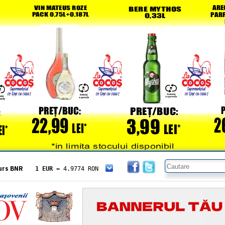
urs BNR
1 EUR
= 4.9774 RON
1 USD
= 4.3833 RON
1 GBP
= 5.8304 RON
1 XAU
= 464.4611 RON
1 AED
= 1.1933 RON
1 AUD
= 2.7957 RON
1 BGN
= 2.5449 RON