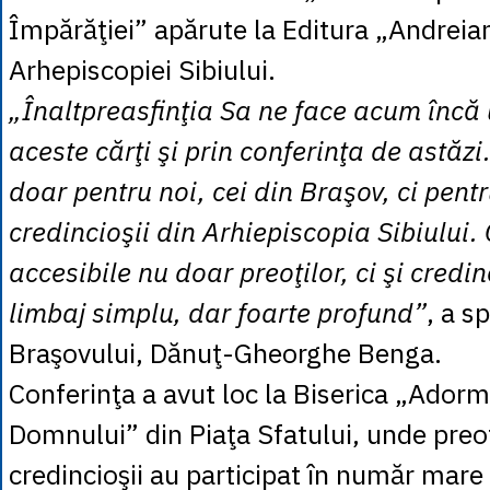
Împărăţiei” apărute la Editura „Andreia
Arhepiscopiei Sibiului.
„Înaltpreasfinţia Sa ne face acum încă 
aceste cărţi şi prin conferinţa de astăzi
doar pentru noi, cei din Braşov, ci pentru
credincioşii din Arhiepiscopia Sibiului. 
accesibile nu doar preoţilor, ci şi credin
limbaj simplu, dar foarte profund”
, a s
Braşovului, Dănuţ-Gheorghe Benga.
Conferinţa a avut loc la Biserica „Adorm
Domnului” din Piaţa Sfatului, unde preoţ
credincioşii au participat în număr mare 