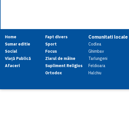
Comunitati locale
Home
Fapt divers
Sumar editie
Sport
Codlea
Social
Focus
Ghimbav
Viață Publică
Ziarul de mâine
Tarlungeni
Afaceri
Supliment Religios
Feldioara
Ortodox
Halchiu