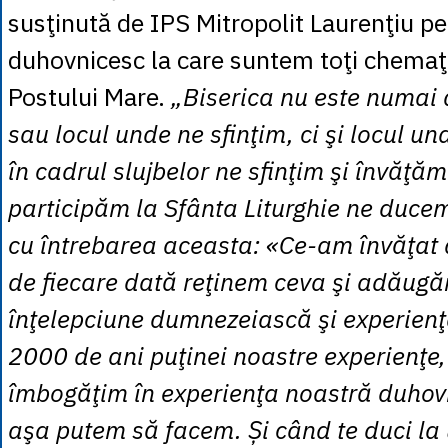
susţinută de IPS Mitropolit Laurenţiu p
duhovnicesc la care suntem toţi chemaţi
Postului Mare.
„Biserica nu este numai a
sau locul unde ne sfinţim, ci şi locul u
în cadrul slujbelor ne sfinţim şi învăţă
participăm la Sfânta Liturghie ne duce
cu întrebarea aceasta: «Ce-am învăţat 
de fiecare dată reţinem ceva şi adăug
înţelepciune dumnezeiască şi experienţa
2000 de ani puţinei noastre experienţe,
îmbogăţim în experienţa noastră duho
aşa putem să facem. Și când te duci la u