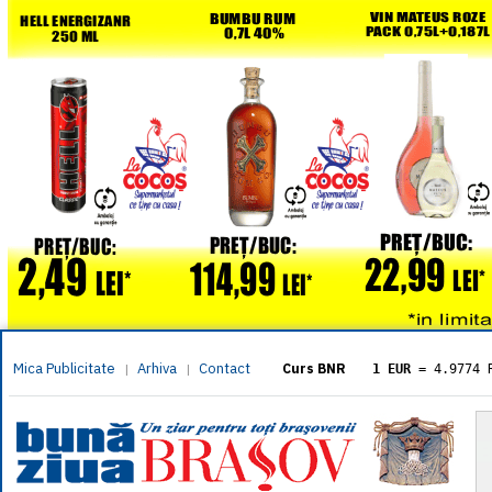
Mica Publicitate
Arhiva
Contact
|
|
Curs BNR
1 EUR
= 4.9774 
1 USD
= 4.3833 
1 GBP
= 5.8304 
1 XAU
= 464.461
1 AED
= 1.1933 
1 AUD
= 2.7957 
1 BGN
= 2.5449 