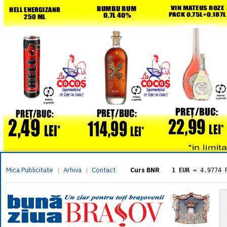
Mica Publicitate
Arhiva
Contact
|
|
Curs BNR
1 EUR
= 4.9774 
1 USD
= 4.3833 
1 GBP
= 5.8304 
1 XAU
= 464.461
1 AED
= 1.1933 
1 AUD
= 2.7957 
1 BGN
= 2.5449 