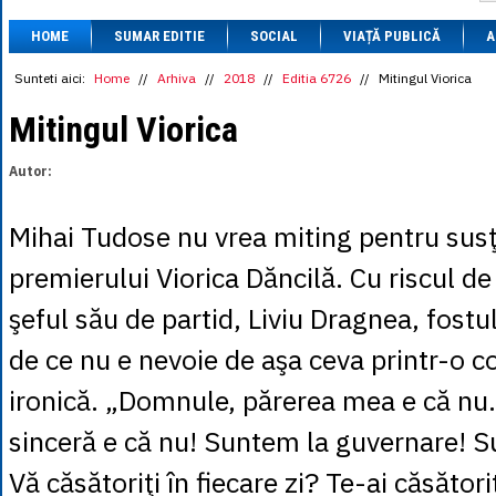
1 BRL
= 0.7714 
HOME
SUMAR EDITIE
SOCIAL
VIAȚĂ PUBLICĂ
1 CAD
= 3.1559 
A
1 CHF
= 5.2813 
1 CNY
= 0.6015 
Sunteti aici:
Home
//
Arhiva
//
2018
//
Editia 6726
//
Mitingul Viorica
1 CZK
= 0.1993 
1 DKK
= 0.6668 
Mitingul Viorica
1 EGP
= 0.0860 
1 HUF
= 1.2223 
Autor:
1 INR
= 0.0513 
1 JPY
= 3.0556 
1 KRW
= 0.3047 
Mihai Tudose nu vrea miting pentru sus
1 MDL
= 0.2538 
1 MXN
= 0.2227 
premierului Viorica Dăncilă. Cu riscul de
1 NOK
= 0.4191 
1 NZD
= 2.6097 
şeful său de partid, Liviu Dragnea, fostu
1 PLN
= 1.1646 
1 RSD
= 0.0425 
de ce nu e nevoie de aşa ceva printr-o 
1 RUB
= 0.0530 
1 SEK
= 0.4526 
ironică. „Domnule, părerea mea e că nu
1 TRY
= 0.1141 
1 UAH
= 0.1048 
sinceră e că nu! Suntem la guvernare! Su
1 XDR
= 5.9383 
1 ZAR
= 0.2318 
Vă căsătoriţi în fiecare zi? Te-ai căsători