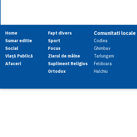
Comunitati locale
Home
Fapt divers
Sumar editie
Sport
Codlea
Social
Focus
Ghimbav
Viață Publică
Ziarul de mâine
Tarlungeni
Afaceri
Supliment Religios
Feldioara
Ortodox
Halchiu