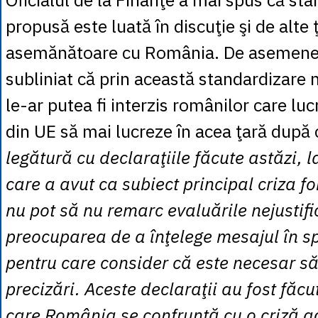
propusă este luată în discuţie şi de alte ţ
asemănătoare cu România. De asemenea
subliniat că prin această standardizare 
le-ar putea fi interzis românilor care luc
din UE să mai lucreze în acea ţară după 
legătură cu declaraţiile făcute astăzi, 
care a avut ca subiect principal criza f
nu pot să nu remarc evaluările nejustifi
preocuparea de a înţelege mesajul în spi
pentru care consider că este necesar s
precizări. Aceste declaraţii au fost făcu
care România se confruntă cu o criză a