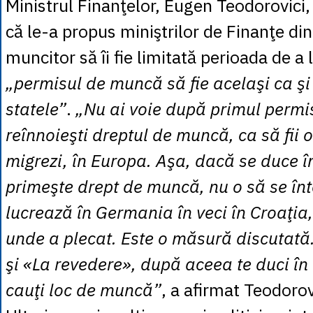
Ministrul Finanţelor, Eugen Teodorovici, a
că le-a propus miniştrilor de Finanţe din
muncitor să îi fie limitată perioada de a l
„permisul de muncă să fie acelaşi ca şi 
statele”
.
„Nu ai voie după primul permis
reînnoieşti dreptul de muncă, ca să fii 
migrezi, în Europa. Aşa, dacă se duce î
primeşte drept de muncă, nu o să se înt
lucrează în Germania în veci în Croaţi
unde a plecat. Este o măsură discutată
şi «La revedere», după aceea te duci în a
cauţi loc de muncă”
, a afirmat Teodorov