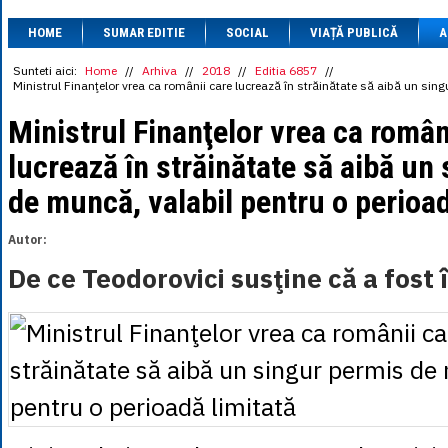
1 BRL
= 0.7714 
HOME
SUMAR EDITIE
SOCIAL
VIAȚĂ PUBLICĂ
1 CAD
= 3.1559 
A
1 CHF
= 5.2813 
1 CNY
= 0.6015 
Sunteti aici:
Home
//
Arhiva
//
2018
//
Editia 6857
//
Ministrul Finanţelor vrea ca românii care lucrează în străinătate să aibă un sin
1 CZK
= 0.1993 
1 DKK
= 0.6668 
Ministrul Finanţelor vrea ca român
1 EGP
= 0.0860 
1 HUF
= 1.2223 
lucrează în străinătate să aibă un
1 INR
= 0.0513 
1 JPY
= 3.0556 
de muncă, valabil pentru o perioad
1 KRW
= 0.3047 
1 MDL
= 0.2538 
1 MXN
= 0.2227 
Autor:
1 NOK
= 0.4191 
1 NZD
= 2.6097 
De ce Teodorovici susţine că a fost 
1 PLN
= 1.1646 
1 RSD
= 0.0425 
1 RUB
= 0.0530 
1 SEK
= 0.4526 
1 TRY
= 0.1141 
1 UAH
= 0.1048 
1 XDR
= 5.9383 
1 ZAR
= 0.2318 