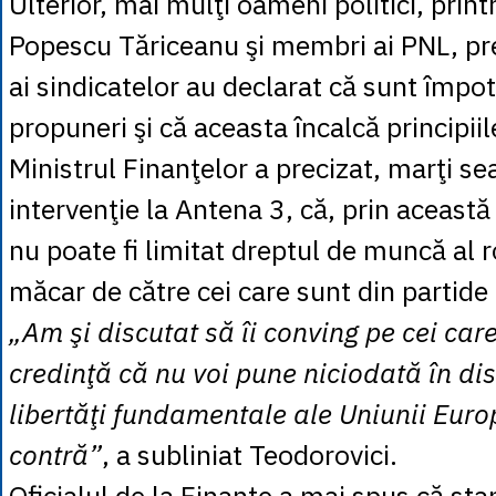
Ulterior, mai mulţi oameni politici, print
Popescu Tăriceanu şi membri ai PNL, p
ai sindicatelor au declarat că sunt împot
propuneri şi că aceasta încalcă principiil
Ministrul Finanţelor a precizat, marţi sea
intervenţie la Antena 3, că, prin această
nu poate fi limitat dreptul de muncă al r
măcar de către cei care sunt din partide
„Am şi discutat să îi conving pe cei car
credinţă că nu voi pune niciodată în dis
libertăţi fundamentale ale Uniunii Euro
contră”
, a subliniat Teodorovici.
Oficialul de la Finanţe a mai spus că st