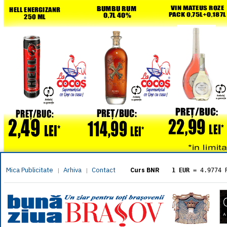
Mica Publicitate
Arhiva
Contact
|
|
Curs BNR
1 EUR
= 4.9774 
1 USD
= 4.3833 
1 GBP
= 5.8304 
1 XAU
= 464.461
1 AED
= 1.1933 
1 AUD
= 2.7957 
1 BGN
= 2.5449 