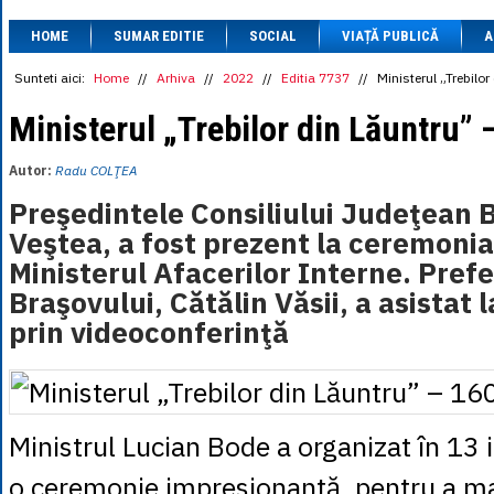
1 BRL
= 0.7714 
HOME
SUMAR EDITIE
SOCIAL
VIAȚĂ PUBLICĂ
1 CAD
= 3.1559 
A
1 CHF
= 5.2813 
1 CNY
= 0.6015 
Sunteti aici:
Home
//
Arhiva
//
2022
//
Editia 7737
//
Ministerul „Trebilor
1 CZK
= 0.1993 
1 DKK
= 0.6668 
Ministerul „Trebilor din Lăuntru” 
1 EGP
= 0.0860 
1 HUF
= 1.2223 
Autor:
Radu COLŢEA
1 INR
= 0.0513 
1 JPY
= 3.0556 
Preşedintele Consiliului Judeţean 
1 KRW
= 0.3047 
Veştea, a fost prezent la ceremonia
1 MDL
= 0.2538 
1 MXN
= 0.2227 
Ministerul Afacerilor Interne. Pref
1 NOK
= 0.4191 
Braşovului, Cătălin Văsii, a asistat
1 NZD
= 2.6097 
1 PLN
= 1.1646 
prin videoconferinţă
1 RSD
= 0.0425 
1 RUB
= 0.0530 
1 SEK
= 0.4526 
1 TRY
= 0.1141 
1 UAH
= 0.1048 
1 XDR
= 5.9383 
Ministrul Lucian Bode a organizat în 13 iu
1 ZAR
= 0.2318 
o ceremonie impresionantă, pentru a ma