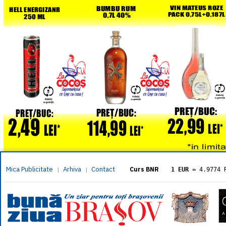
Mica Publicitate
Arhiva
Contact
|
|
Curs BNR
1 EUR
= 4.9774 
1 USD
= 4.3833 
1 GBP
= 5.8304 
1 XAU
= 464.461
1 AED
= 1.1933 
1 AUD
= 2.7957 
1 BGN
= 2.5449 