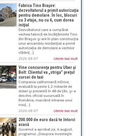
Fabrica Tino Braşov:
dezvoltatorul a primit autorizaţia
pentru demolare. În loc, blocuri
cu 3 etaje, nu cu 6, cum dorea
iniţial
Dezvoltatorul care a cumpărat
vechea fabrică de încălţăminte Tino
din Braşov şi are în plan construcţia
unui ansamblu rezidenţial a primit
autorizaţia de demolare a vechilor
clădiri[...]
2026-08-07
citeste mai mult
Vine concurenţa pentru Uber şi
Bolt: Clientul va „striga” preţul
cursei de taxi
Compania californiană inDrive,
evaluată la peste 1,2 miliarde de
dolari şi prezentă în 48 de ţări, şi-a
deschis oficial sucursală în
România, marcând intrarea unui
nou[...]
2026-08-07
citeste mai mult
200.000 de euro dacă te întorci
acasă
Guvernul a aprobat joi, 6 august,
programul „Diaspora investeşte