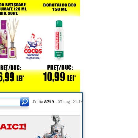
Editia
8719 -
07 aug
21:16