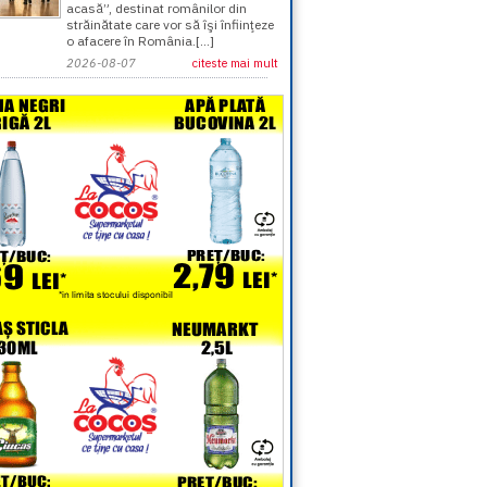
acasă”, destinat românilor din
străinătate care vor să îşi înfiinţeze
o afacere în România.[...]
2026-08-07
citeste mai mult