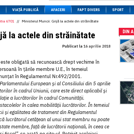
1 BRL
= 0.7714 RON
VIAȚĂ PUBLICĂ
1 CAD
= 3.1559 RON
AFACERI
FAPT DIVERS
SPORT
1 CHF
= 5.2813 RON
1 CNY
= 0.6015 RON
itia 6701
//
Ministerul Muncii: Grijă la actele din străinătate
1 CZK
= 0.1993 RON
DIN 
1 DKK
= 0.6668 RON
jă la actele din străinătate
1 EGP
= 0.0860 RON
1 HUF
= 1.2223 RON
Publicat la
16 aprilie 2018
1 INR
= 0.0513 RON
1 JPY
= 3.0556 RON
1 KRW
= 0.3047 RON
a este obligată să recunoască drept vechime în
1 MDL
= 0.2538 RON
rsoană în ţările membre U.E., în temeiul
1 MXN
= 0.2227 RON
1 NOK
= 0.4191 RON
t enunţat în Regulamentul Nr.492/2001.
1 NZD
= 2.6097 RON
rlamentului European şi al Consiliului din 5 aprilie
1 PLN
= 1.1646 RON
orilor în cadrul Uniunii, care este direct aplicabil şi
1 RSD
= 0.0425 RON
1 RUB
= 0.0530 RON
aţie a lucrătorilor în cadrul Comunităţii.
1 SEK
= 0.4526 RON
acolelor în calea mobilităţii lucrătorilor. În temeiul
1 TRY
= 0.1141 RON
ii şi egalitatea de tratament din Regulamentul
1 UAH
= 0.1048 RON
1 XDR
= 5.9383 RON
 că lucrătorul cetăţean al unui stat membru nu poate
1 ZAR
= 0.2318 RON
lte state membre, faţă de lucrătorii naţionali, în ceea ce
i fiscal”
, se arată pe site-ul. Potrivit aceleiaşi