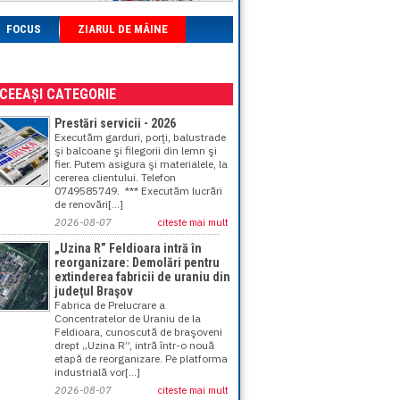
FOCUS
ZIARUL DE MÂINE
ACEEAȘI CATEGORIE
Prestări servicii - 2026
Executăm garduri, porţi, balustrade
şi balcoane şi filegorii din lemn şi
fier. Putem asigura şi materialele, la
cererea clientului. Telefon
0749585749. *** Executăm lucrări
de renovări[...]
2026-08-07
citeste mai mult
„Uzina R” Feldioara intră în
reorganizare: Demolări pentru
extinderea fabricii de uraniu din
judeţul Braşov
Fabrica de Prelucrare a
Concentratelor de Uraniu de la
Feldioara, cunoscută de braşoveni
drept „Uzina R”, intră într-o nouă
etapă de reorganizare. Pe platforma
industrială vor[...]
2026-08-07
citeste mai mult