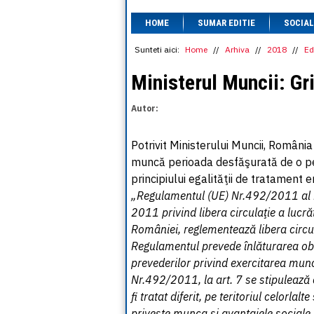
HOME
SUMAR EDITIE
SOCIAL
Sunteti aici:
Home
//
Arhiva
//
2018
//
Ed
Ministerul Muncii: Gri
Autor:
Potrivit Ministerului Muncii, Români
muncă perioada desfăşurată de o pe
principiului egalităţii de tratamen
„Regulamentul (UE) Nr.492/2011 al Pa
2011 privind libera circulaţie a lucrăt
României, reglementează libera circul
Regulamentul prevede înlăturarea obst
prevederilor privind exercitarea munc
Nr.492/2011, la art. 7 se stipulează
fi tratat diferit, pe teritoriul celorla
priveşte munca şi avantajele sociale ş