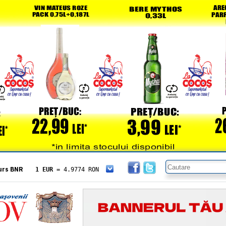
urs BNR
1 EUR
= 4.9774 RON
1 USD
= 4.3833 RON
1 GBP
= 5.8304 RON
1 XAU
= 464.4611 RON
1 AED
= 1.1933 RON
1 AUD
= 2.7957 RON
1 BGN
= 2.5449 RON