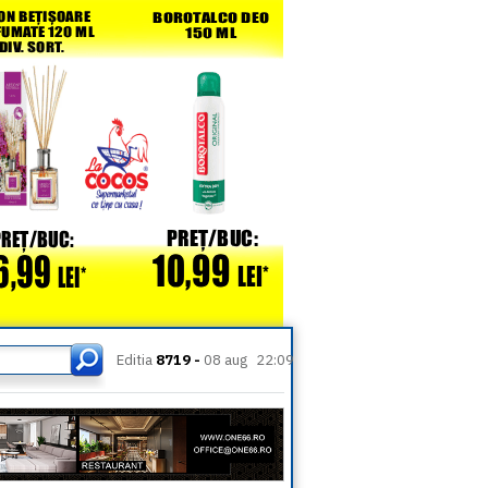
Editia
8719 -
08 aug
22:09