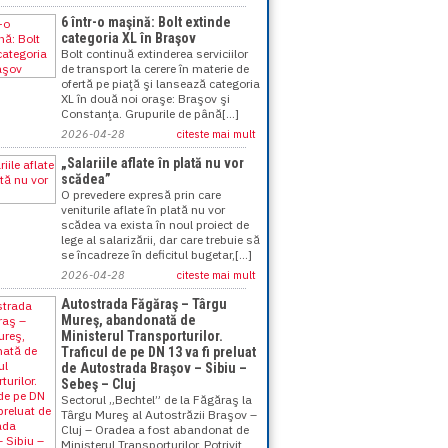
6 într-o maşină: Bolt extinde
categoria XL în Braşov
Bolt continuă extinderea serviciilor
de transport la cerere în materie de
ofertă pe piaţă şi lansează categoria
XL în două noi oraşe: Braşov şi
Constanţa. Grupurile de până[...]
2026-04-28
citeste mai mult
„Salariile aflate în plată nu vor
scădea”
O prevedere expresă prin care
veniturile aflate în plată nu vor
scădea va exista în noul proiect de
lege al salarizării, dar care trebuie să
se încadreze în deficitul bugetar,[...]
2026-04-28
citeste mai mult
Autostrada Făgăraş – Târgu
Mureş, abandonată de
Ministerul Transporturilor.
Traficul de pe DN 13 va fi preluat
de Autostrada Braşov – Sibiu –
Sebeş – Cluj
Sectorul „Bechtel” de la Făgăraş la
Târgu Mureş al Autostrăzii Braşov –
Cluj – Oradea a fost abandonat de
Ministerul Transporturilor. Potrivit