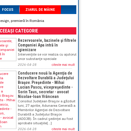
FOCUS
ZIARUL DE MÂINE
design, premieră în România
ACEEAȘI CATEGORIE
Rezervoarele, bazinele şi filtrele
Companiei Apa intră în
igienizare
Intervenţiile se vor realiza cu ajutorul
unor substanţe speciale
2026-04-28
citeste mai mult
Conducere nouă la Agenţia de
Dezvoltare Durabilă a Judeţului
Braşov. Preşedinte - Mihai
Lucian Pascu, vicepreşedinte -
Sorin Taus, secretar - avocat
Nicolae-Ioan Vrâncean
Consiliul Judeţean Braşov a găzduit
luni, 27 aprilie, Adunarea Generală a
Membrilor Agenţiei de Dezvoltare
Durabilă a Judeţului Braşov
(ADDJB). În cadrul şedinţei au fost
aprobate situaţiile[...]
2026-04-28
citeste mai mult