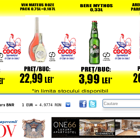
urs BNR
1 EUR
= 4.9774 RON
1 USD
= 4.3833 RON
1 GBP
= 5.8304 RON
1 XAU
= 464.4611 RON
1 AED
= 1.1933 RON
1 AUD
= 2.7957 RON
1 BGN
= 2.5449 RON