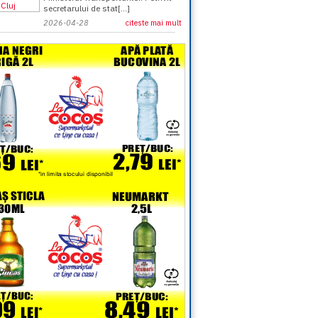
secretarului de stat[...]
2026-04-28
citeste mai mult