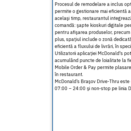
Procesul de remodelare a inclus opti
permite o gestionare mai eficientă a
acelaşi timp, restaurantul integrează
comandă: şapte kioskuri digitale pe
pentru afişarea produselor, precum ş
plus, spaţiul include o zonă dedica
eficientă a fluxului de livrări, în spec
Utilizatorii aplicaţiei McDonald's p
acumulând puncte de loialitate la f
Mobile Order & Pay permite plasarea 
în restaurant.
McDonald’s Braşov Drive-Thru este de
07:00 – 24:00 şi non-stop pe linia D