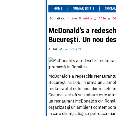
HOME
SUMAR EDITIE
SOCIAL
Sunteti aici:
Home
//
Arhiva
//
2026
//
Ed
McDonald’s a redesch
Bucureşti. Un nou de
Autor:
Marius BOERIU
McDonald's a redeschis restaurantul
Bucureşti nr. 106, în urma unui amp
restaurantul este unul dintre cele 
Cea mai vizibilă schimbare este intr
un restaurant McDonald’s din Român
organizat şi un ambient contemporan
în care clienţii aleg să petreacă ma