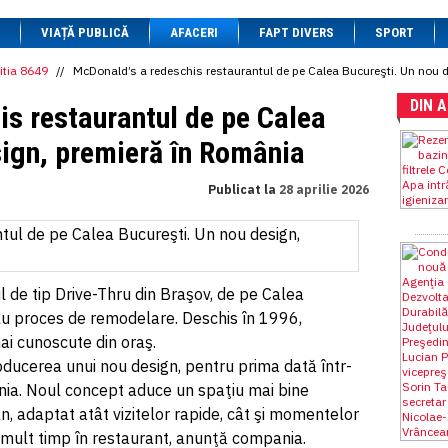
1 BRL
= 0.7714 RON
VIAȚĂ PUBLICĂ
1 CAD
= 3.1559 RON
AFACERI
FAPT DIVERS
SPORT
1 CHF
= 5.2813 RON
1 CNY
= 0.6015 RON
itia 8649
//
McDonald’s a redeschis restaurantul de pe Calea Bucureşti. Un nou 
1 CZK
= 0.1993 RON
DIN 
1 DKK
= 0.6668 RON
is restaurantul de pe Calea
1 EGP
= 0.0860 RON
1 HUF
= 1.2223 RON
sign, premieră în România
1 INR
= 0.0513 RON
1 JPY
= 3.0556 RON
Publicat la
28 aprilie 2026
1 KRW
= 0.3047 RON
1 MDL
= 0.2538 RON
1 MXN
= 0.2227 RON
1 NOK
= 0.4191 RON
1 NZD
= 2.6097 RON
1 PLN
= 1.1646 RON
 de tip Drive-Thru din Braşov, de pe Calea
1 RSD
= 0.0425 RON
lu proces de remodelare. Deschis în 1996,
1 RUB
= 0.0530 RON
1 SEK
= 0.4526 RON
mai cunoscute din oraş.
1 TRY
= 0.1141 RON
oducerea unui nou design, pentru prima dată într-
1 UAH
= 0.1048 RON
ia. Noul concept aduce un spaţiu mai bine
1 XDR
= 5.9383 RON
1 ZAR
= 0.2318 RON
, adaptat atât vizitelor rapide, cât şi momentelor
i mult timp în restaurant, anunţă compania.