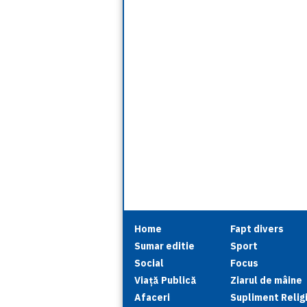
Home
Fapt divers
Sumar editie
Sport
Social
Focus
Viață Publică
Ziarul de mâine
Afaceri
Supliment Relig