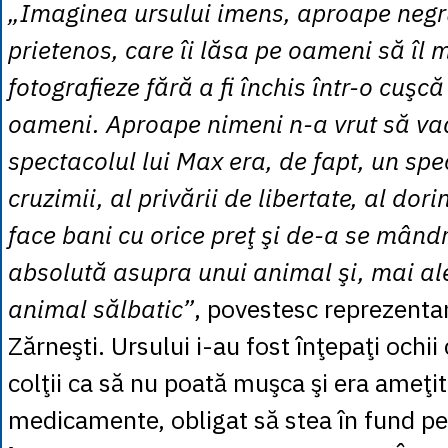
„Imaginea ursului imens, aproape negru
prietenos, care îi lăsa pe oameni să îl m
fotografieze fără a fi închis într-o cuşcă
oameni. Aproape nimeni n-a vrut să va
spectacolul lui Max era, de fapt, un spe
cruzimii, al privării de libertate, al dor
face bani cu orice preţ şi de-a se mând
absolută asupra unui animal şi, mai al
animal sălbatic”
, povestesc reprezentan
Zărneşti. Ursului i-au fost înţepaţi ochii c
colţii ca să nu poată muşca şi era ameţi
medicamente, obligat să stea în fund p