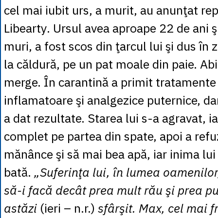
cel mai iubit urs, a murit, au anunţat re
Libearty. Ursul avea aproape 22 de ani şi
muri, a fost scos din ţarcul lui şi dus în
la căldură, pe un pat moale din paie. Ab
merge. În carantină a primit tratamente 
inflamatoare şi analgezice puternice, d
a dat rezultate. Starea lui s-a agravat, i
complet pe partea din spate, apoi a refu
mănânce şi să mai bea apă, iar inima lui
bată.
„Suferinţa lui, în lumea oamenilor
să-i facă decât prea mult rău şi prea pu
astăzi
(ieri – n.r.)
sfârşit. Max, cel mai 