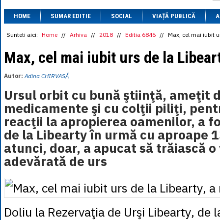
1 BRL
= 0.7714 
HOME
SUMAR EDITIE
SOCIAL
VIAȚĂ PUBLICĂ
1 CAD
= 3.1559 
A
1 CHF
= 5.2813 
1 CNY
= 0.6015 
Sunteti aici:
Home
//
Arhiva
//
2018
//
Editia 6846
//
Max, cel mai iubit u
1 CZK
= 0.1993 
1 DKK
= 0.6668 
Max, cel mai iubit urs de la Libeart
1 EGP
= 0.0860 
1 HUF
= 1.2223 
Autor:
Adina CHIRVASĂ
1 INR
= 0.0513 
1 JPY
= 3.0556 
Ursul orbit cu bună ştiinţă, ameţit 
1 KRW
= 0.3047 
medicamente şi cu colţii piliţi, pen
1 MDL
= 0.2538 
1 MXN
= 0.2227 
reacţii la apropierea oamenilor, a fo
1 NOK
= 0.4191 
de la Libearty în urmă cu aproape 1
1 NZD
= 2.6097 
1 PLN
= 1.1646 
atunci, doar, a apucat să trăiască o
1 RSD
= 0.0425 
adevărată de urs
1 RUB
= 0.0530 
1 SEK
= 0.4526 
1 TRY
= 0.1141 
1 UAH
= 0.1048 
1 XDR
= 5.9383 
1 ZAR
= 0.2318 
Doliu la Rezervaţia de Urşi Libearty, de 