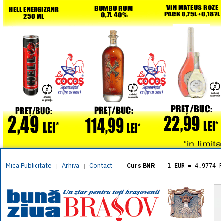
Mica Publicitate
Arhiva
Contact
|
|
Curs BNR
1 EUR
= 4.9774 
1 USD
= 4.3833 
1 GBP
= 5.8304 
1 XAU
= 464.461
1 AED
= 1.1933 
1 AUD
= 2.7957 
1 BGN
= 2.5449 