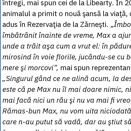
întregi, mai spun cei de la Libearty. În 2
animalul a primit o nouă şansă la viaţă, 
adus în Rezervaţia de la Zărneşti. „
Îmbol
îmbătrânit înainte de vreme, Max a ajun
unde a trăit aşa cum a vrut el: în pădure
mirosind în voie florile, jucându-se cu b
mere şi morcovi”,
mai spun reprezentanţi
„Singurul gând ce ne alină acum, la des
este că pe Max nu îl mai doare nimic, ni
mai facă nici un rău şi nu va mai fi vre
Rămas-bun Max, nu vom uita niciodată 
care n-au putut să vadă, dar au ştiut s