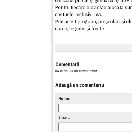
din ciclul primar şi gimnazial şi 349 
Pentru fiecare elev este alocată sum
costurile, inclusiv TVA.
Prin acest program, preşcolarii şi el
carne, legume şi fructe.
Comentarii
nu este nici un comentariu
Adaugă un comentariu
Nume:
Email: