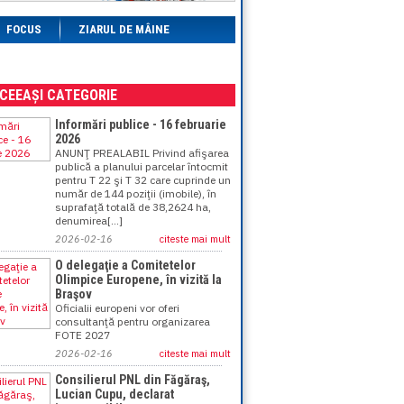
FOCUS
ZIARUL DE MÂINE
ACEEAȘI CATEGORIE
Informări publice - 16 februarie
2026
ANUNŢ PREALABIL Privind afişarea
publică a planului parcelar întocmit
pentru T 22 şi T 32 care cuprinde un
număr de 144 poziţii (imobile), în
suprafaţă totală de 38,2624 ha,
denumirea[...]
2026-02-16
citeste mai mult
O delegaţie a Comitetelor
Olimpice Europene, în vizită la
Braşov
Oficialii europeni vor oferi
consultanţă pentru organizarea
FOTE 2027
2026-02-16
citeste mai mult
Consilierul PNL din Făgăraş,
Lucian Cupu, declarat