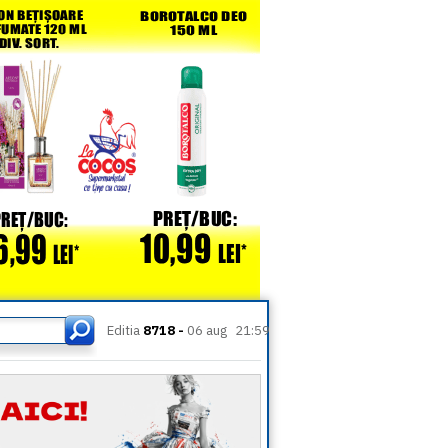
Editia
8718 -
06 aug
21:59