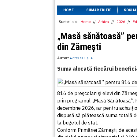
HOME
SUMAR EDITIE
SOCIAL
Sunteti aici:
Home
//
Arhiva
//
2026
//
Ed
„Masă sănătoasă” pent
din Zărneşti
Autor:
Radu COLŢEA
Suma alocată fiecărui beneficia
816 de preşcolari şi elevi din Zărne
prin programul „Masă Sănătoasă”. Pr
decembrie 2026, iar pentru achiziţion
dispusă să plătească suma totală de
la bugetul de stat.
Conform Primăriei Zărneşti, de acest