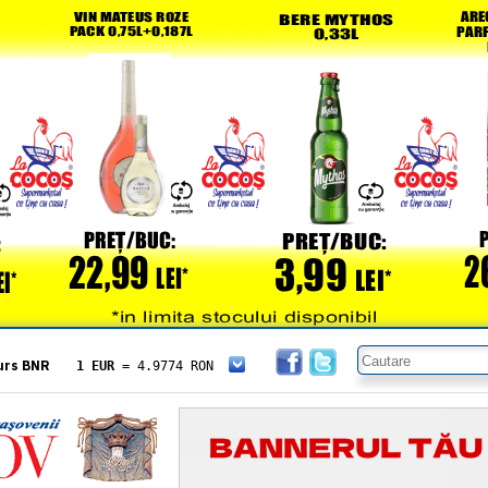
urs BNR
1 EUR
= 4.9774 RON
1 USD
= 4.3833 RON
1 GBP
= 5.8304 RON
1 XAU
= 464.4611 RON
1 AED
= 1.1933 RON
1 AUD
= 2.7957 RON
1 BGN
= 2.5449 RON