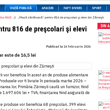
1 BRL
= 0.7714 RON
VIAȚĂ PUBLICĂ
1 CAD
= 3.1559 RON
AFACERI
FAPT DIVERS
SPORT
1 CHF
= 5.2813 RON
1 CNY
= 0.6015 RON
itia 8601
//
„Masă sănătoasă” pentru 816 de preşcolari şi elevi din Zărneşti
1 CZK
= 0.1993 RON
DIN 
1 DKK
= 0.6668 RON
ru 816 de preşcolari şi elevi
1 EGP
= 0.0860 RON
1 HUF
= 1.2223 RON
1 INR
= 0.0513 RON
1 JPY
= 3.0556 RON
Publicat la
16 februarie 2026
1 KRW
= 0.3047 RON
1 MDL
= 0.2538 RON
r este de 16,5 lei
1 MXN
= 0.2227 RON
1 NOK
= 0.4191 RON
1 NZD
= 2.6097 RON
1 PLN
= 1.1646 RON
şti vor beneficia în acest an de produse alimentare
1 RSD
= 0.0425 RON
1 RUB
= 0.0530 RON
odusele vor fi livrate în perioada martie 2026 –
1 SEK
= 0.4526 RON
area lor, Primăria Zărnești caută un furnizor, fiind
1 TRY
= 0.1141 RON
 1.697.606 lei + TVA, finanţarea fiind asigurată de
1 UAH
= 0.1048 RON
1 XDR
= 5.9383 RON
1 ZAR
= 0.2318 RON
e produse vor beneficia 68 preşcolari, 399 elevi