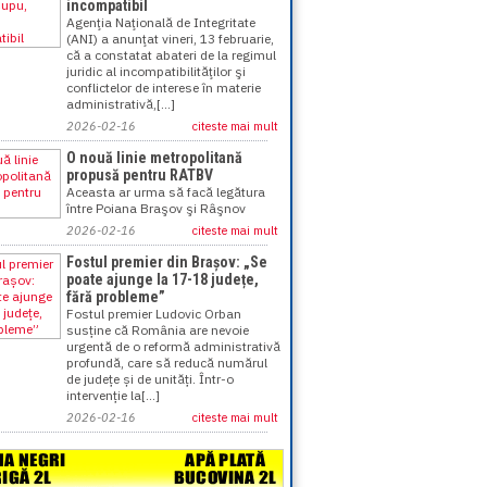
incompatibil
Agenţia Naţională de Integritate
(ANI) a anunţat vineri, 13 februarie,
că a constatat abateri de la regimul
juridic al incompatibilităţilor şi
conflictelor de interese în materie
administrativă,[...]
2026-02-16
citeste mai mult
O nouă linie metropolitană
propusă pentru RATBV
Aceasta ar urma să facă legătura
între Poiana Braşov şi Râşnov
2026-02-16
citeste mai mult
Fostul premier din Brașov: „Se
poate ajunge la 17-18 județe,
fără probleme”
Fostul premier Ludovic Orban
susține că România are nevoie
urgentă de o reformă administrativă
profundă, care să reducă numărul
de județe și de unități. Într-o
intervenție la[...]
2026-02-16
citeste mai mult