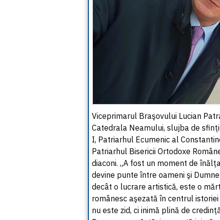
Viceprimarul Braşovului Lucian Patra
Catedrala Neamului, slujba de sfinţi
I, Patriarhul Ecumenic al Constantino
Patriarhul Bisericii Ortodoxe Române
diaconi. „A fost un moment de înălţ
devine punte între oameni şi Dumnez
decât o lucrare artistică, este o măr
românesc aşezată în centrul istoriei
nu este zid, ci inimă plină de credin