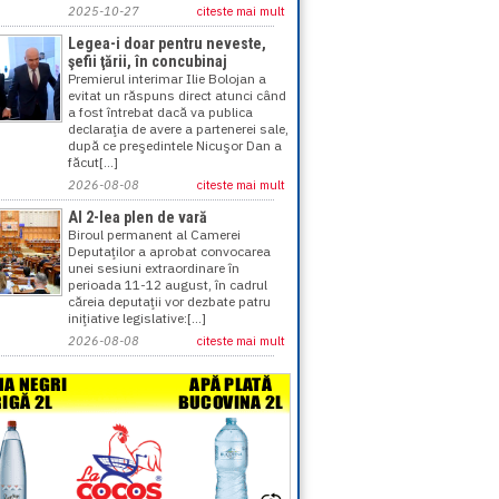
2025-10-27
citeste mai mult
Legea-i doar pentru neveste,
şefii ţării, în concubinaj
Premierul interimar Ilie Bolojan a
evitat un răspuns direct atunci când
a fost întrebat dacă va publica
declaraţia de avere a partenerei sale,
după ce preşedintele Nicuşor Dan a
făcut[...]
2026-08-08
citeste mai mult
Al 2-lea plen de vară
Biroul permanent al Camerei
Deputaţilor a aprobat convocarea
unei sesiuni extraordinare în
perioada 11-12 august, în cadrul
căreia deputaţii vor dezbate patru
iniţiative legislative:[...]
2026-08-08
citeste mai mult