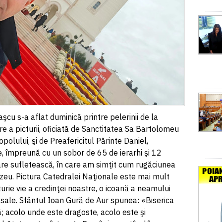
şcu s-a aflat duminică printre pelerinii de la
re a picturii, oficiată de Sanctitatea Sa Bartolomeu
polului, şi de Preafericitul Părinte Daniel,
, împreună cu un sobor de 65 de ierarhi şi 12
are sufletească, în care am simţit cum rugăciunea
eu. Pictura Catedralei Naţionale este mai mult
turie vie a credinţei noastre, o icoană a neamului
 sale. Sfântul Ioan Gură de Aur spunea: «Biserica
ţă; acolo unde este dragoste, acolo este şi