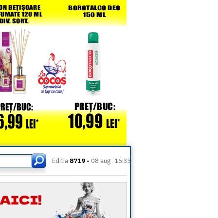
Editia
8719 -
08 aug
16:33