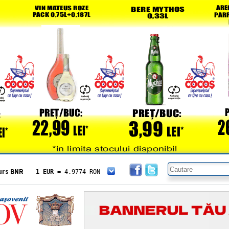
urs BNR
1 EUR
= 4.9774 RON
1 USD
= 4.3833 RON
1 GBP
= 5.8304 RON
1 XAU
= 464.4611 RON
1 AED
= 1.1933 RON
1 AUD
= 2.7957 RON
1 BGN
= 2.5449 RON