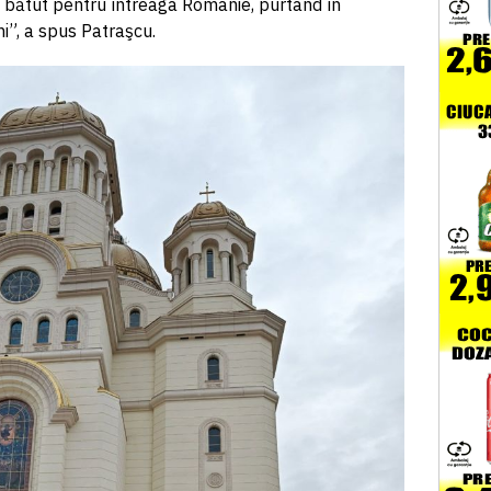
 bătut pentru întreaga Românie, purtând în
ni”, a spus Patraşcu.