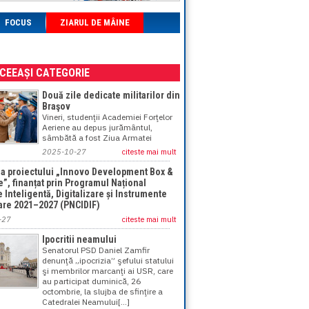
FOCUS
ZIARUL DE MÂINE
ACEEAȘI CATEGORIE
Două zile dedicate militarilor din
Braşov
Vineri, studenţii Academiei Forţelor
Aeriene au depus jurământul,
sâmbătă a fost Ziua Armatei
2025-10-27
citeste mai mult
a proiectului „Innovo Development Box &
e”, finanțat prin Programul Național
 Inteligentă, Digitalizare și Instrumente
are 2021–2027 (PNCIDIF)
-27
citeste mai mult
Ipocritii neamului
Senatorul PSD Daniel Zamfir
denunţă „ipocrizia” şefului statului
şi membrilor marcanţi ai USR, care
au participat duminică, 26
octombrie, la slujba de sfinţire a
Catedralei Neamului[...]