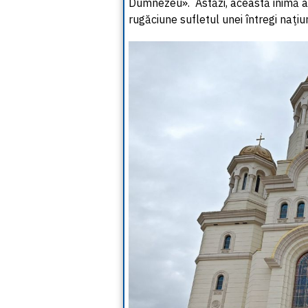
Dumnezeu». Astăzi, această inimă a
rugăciune sufletul unei întregi naţiu