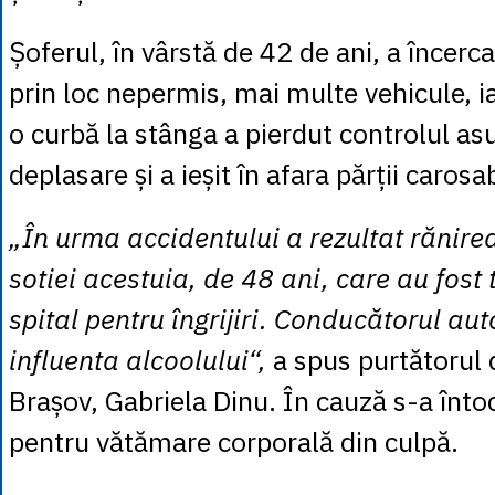
Șoferul, în vârstă de 42 de ani, a încerc
prin loc nepermis, mai multe vehicule, iar
o curbă la stânga a pierdut controlul asu
deplasare și a ieșit în afara părții carosab
„În urma accidentului a rezultat rănirea
sotiei acestuia, de 48 ani, care au fost 
spital pentru îngrijiri. Conducătorul aut
influenta alcoolului“,
a spus purtătorul 
Brașov, Gabriela Dinu. În cauză s-a înt
pentru vătămare corporală din culpă.