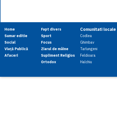
Comunitati locale
Home
Fapt divers
Sumar editie
Sport
Codlea
Social
Focus
Ghimbav
Viață Publică
Ziarul de mâine
Tarlungeni
Afaceri
Supliment Religios
Feldioara
Ortodox
Halchiu