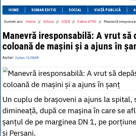
1 BRL
= 0.7714 
HOME
SUMAR EDITIE
SOCIAL
VIAȚĂ PUBLICĂ
1 CAD
= 3.1559 
A
1 CHF
= 5.2813 
1 CNY
= 0.6015 
Sunteti aici:
Home
//
Arhiva
//
2018
//
Editia 6790
//
Manevră iresponsab
1 CZK
= 0.1993 
1 DKK
= 0.6668 
Manevră iresponsabilă: A vrut să
1 EGP
= 0.0860 
coloană de mașini și a ajuns în șa
1 HUF
= 1.2223 
1 INR
= 0.0513 
1 JPY
= 3.0556 
Autor:
Iulian CUIBAR
1 KRW
= 0.3047 
1 MDL
= 0.2538 
1 MXN
= 0.2227 
1 NOK
= 0.4191 
1 NZD
= 2.6097 
1 PLN
= 1.1646 
1 RSD
= 0.0425 
Un cuplu de brașoveni a ajuns la spital
1 RUB
= 0.0530 
1 SEK
= 0.4526 
dimineață, după ce mașina în care se afl
1 TRY
= 0.1141 
1 UAH
= 0.1048 
șanțul de pe marginea DN 1, pe porțiune
1 XDR
= 5.9383 
1 ZAR
= 0.2318 
și Perșani.