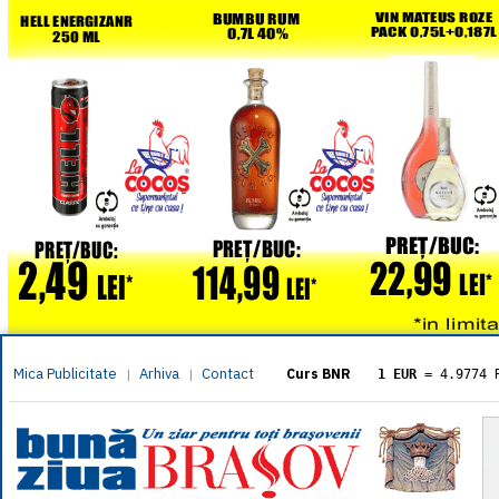
Mica Publicitate
Arhiva
Contact
|
|
Curs BNR
1 EUR
= 4.9774 
1 USD
= 4.3833 
1 GBP
= 5.8304 
1 XAU
= 464.461
1 AED
= 1.1933 
1 AUD
= 2.7957 
1 BGN
= 2.5449 