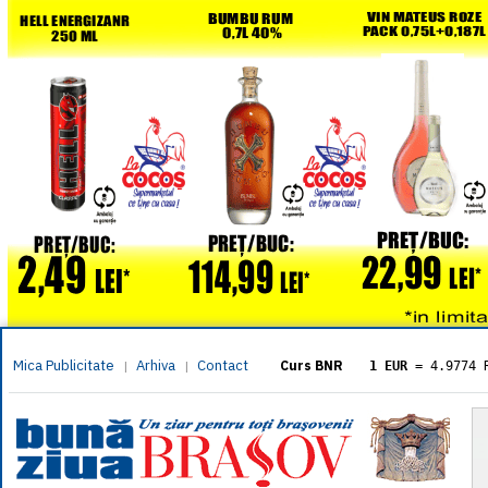
Mica Publicitate
Arhiva
Contact
|
|
Curs BNR
1 EUR
= 4.9774 
1 USD
= 4.3833 
1 GBP
= 5.8304 
1 XAU
= 464.461
1 AED
= 1.1933 
1 AUD
= 2.7957 
1 BGN
= 2.5449 