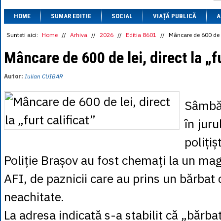
1 BRL
= 0.7714 
HOME
SUMAR EDITIE
SOCIAL
VIAȚĂ PUBLICĂ
1 CAD
= 3.1559 
A
1 CHF
= 5.2813 
1 CNY
= 0.6015 
Sunteti aici:
Home
//
Arhiva
//
2026
//
Editia 8601
//
Mâncare de 600 de lei
1 CZK
= 0.1993 
1 DKK
= 0.6668 
Mâncare de 600 de lei, direct la „fu
1 EGP
= 0.0860 
1 HUF
= 1.2223 
Autor:
Iulian CUIBAR
1 INR
= 0.0513 
1 JPY
= 3.0556 
1 KRW
= 0.3047 
Sâmbăt
1 MDL
= 0.2538 
1 MXN
= 0.2227 
în juru
1 NOK
= 0.4191 
1 NZD
= 2.6097 
polițiș
1 PLN
= 1.1646 
1 RSD
= 0.0425 
Poliție Brașov au fost chemați la un mag
1 RUB
= 0.0530 
1 SEK
= 0.4526 
AFI, de paznicii care au prins un bărbat
1 TRY
= 0.1141 
1 UAH
= 0.1048 
neachitate.
1 XDR
= 5.9383 
1 ZAR
= 0.2318 
La adresa indicată s-a stabilit că „bărba