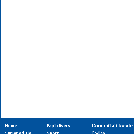
Comunitati locale
Home
Fapt divers
Sumar editie
Sport
Codlea