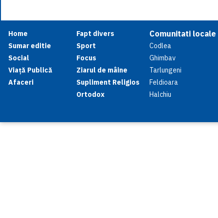
Comunitati locale
Home
Fapt divers
Sumar editie
Sport
Codlea
Social
Focus
Ghimbav
Viață Publică
Ziarul de mâine
Tarlungeni
Afaceri
Supliment Religios
Feldioara
Ortodox
Halchiu