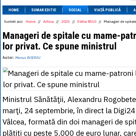
1 BRL
= 0.7714 
HOME
SUMAR EDITIE
SOCIAL
VIAȚĂ PUBLICĂ
1 CAD
= 3.1559 
A
1 CHF
= 5.2813 
1 CNY
= 0.6015 
Sunteti aici:
Home
//
Arhiva
//
2025
//
Editia 8510
//
Manageri de spitale
1 CZK
= 0.1993 
1 DKK
= 0.6668 
Manageri de spitale cu mame-patro
1 EGP
= 0.0860 
lor privat. Ce spune ministrul
1 HUF
= 1.2223 
1 INR
= 0.0513 
1 JPY
= 3.0556 
Autor:
Marius BOERIU
1 KRW
= 0.3047 
1 MDL
= 0.2538 
1 MXN
= 0.2227 
1 NOK
= 0.4191 
1 NZD
= 2.6097 
1 PLN
= 1.1646 
1 RSD
= 0.0425 
Ministrul Sănătăţii, Alexandru Rogobet
1 RUB
= 0.0530 
1 SEK
= 0.4526 
marţi, 24 septembrie, în direct la Digi24,
1 TRY
= 0.1141 
1 UAH
= 0.1048 
Vâlcea, formată din doi manageri de spit
1 XDR
= 5.9383 
1 ZAR
= 0.2318 
plătiţi cu peste 5.000 de euro lunar, car