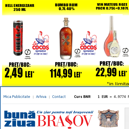
Mica Publicitate
Arhiva
Contact
|
|
Curs BNR
1 EUR
= 4.9774 
1 USD
= 4.3833 
1 GBP
= 5.8304 
1 XAU
= 464.461
1 AED
= 1.1933 
1 AUD
= 2.7957 
1 BGN
= 2.5449 